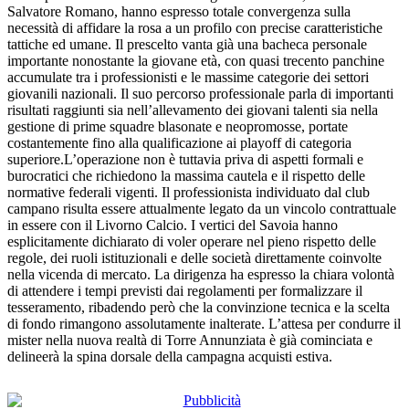
Salvatore Romano, hanno espresso totale convergenza sulla
necessità di affidare la rosa a un profilo con precise caratteristiche
tattiche ed umane. Il prescelto vanta già una bacheca personale
importante nonostante la giovane età, con quasi trecento panchine
accumulate tra i professionisti e le massime categorie dei settori
giovanili nazionali. Il suo percorso professionale parla di importanti
risultati raggiunti sia nell’allevamento dei giovani talenti sia nella
gestione di prime squadre blasonate e neopromosse, portate
costantemente fino alla qualificazione ai playoff di categoria
superiore.L’operazione non è tuttavia priva di aspetti formali e
burocratici che richiedono la massima cautela e il rispetto delle
normative federali vigenti. Il professionista individuato dal club
campano risulta essere attualmente legato da un vincolo contrattuale
in essere con il Livorno Calcio. I vertici del Savoia hanno
esplicitamente dichiarato di voler operare nel pieno rispetto delle
regole, dei ruoli istituzionali e delle società direttamente coinvolte
nella vicenda di mercato. La dirigenza ha espresso la chiara volontà
di attendere i tempi previsti dai regolamenti per formalizzare il
tesseramento, ribadendo però che la convinzione tecnica e la scelta
di fondo rimangono assolutamente inalterate. L’attesa per condurre il
mister nella nuova realtà di Torre Annunziata è già cominciata e
delineerà la spina dorsale della campagna acquisti estiva.