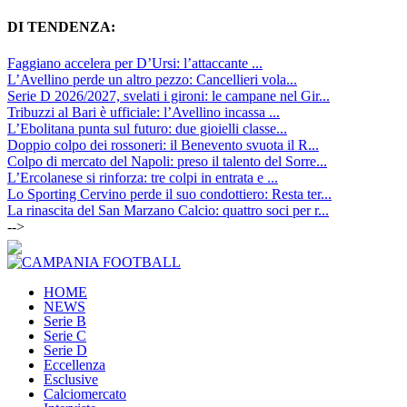
DI TENDENZA:
Faggiano accelera per D’Ursi: l’attaccante ...
L’Avellino perde un altro pezzo: Cancellieri vola...
Serie D 2026/2027, svelati i gironi: le campane nel Gir...
Tribuzzi al Bari è ufficiale: l’Avellino incassa ...
L’Ebolitana punta sul futuro: due gioielli classe...
Doppio colpo dei rossoneri: il Benevento svuota il R...
Colpo di mercato del Napoli: preso il talento del Sorre...
L’Ercolanese si rinforza: tre colpi in entrata e ...
Lo Sporting Cervino perde il suo condottiero: Resta ter...
La rinascita del San Marzano Calcio: quattro soci per r...
-->
HOME
NEWS
Serie B
Serie C
Serie D
Eccellenza
Esclusive
Calciomercato