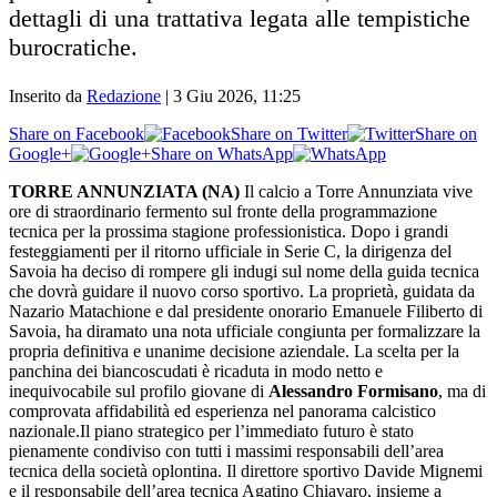
dettagli di una trattativa legata alle tempistiche
burocratiche.
Inserito da
Redazione
|
3 Giu 2026, 11:25
Share on Facebook
Share on Twitter
Share on
Google+
Share on WhatsApp
TORRE ANNUNZIATA (NA)
Il calcio a Torre Annunziata vive
ore di straordinario fermento sul fronte della programmazione
tecnica per la prossima stagione professionistica. Dopo i grandi
festeggiamenti per il ritorno ufficiale in Serie C, la dirigenza del
Savoia ha deciso di rompere gli indugi sul nome della guida tecnica
che dovrà guidare il nuovo corso sportivo. La proprietà, guidata da
Nazario Matachione e dal presidente onorario Emanuele Filiberto di
Savoia, ha diramato una nota ufficiale congiunta per formalizzare la
propria definitiva e unanime decisione aziendale. La scelta per la
panchina dei biancoscudati è ricaduta in modo netto e
inequivocabile sul profilo giovane di
Alessandro Formisano
, ma di
comprovata affidabilità ed esperienza nel panorama calcistico
nazionale.Il piano strategico per l’immediato futuro è stato
pienamente condiviso con tutti i massimi responsabili dell’area
tecnica della società oplontina. Il direttore sportivo Davide Mignemi
e il responsabile dell’area tecnica Agatino Chiavaro, insieme a