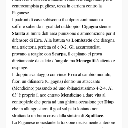
centrocampista pugliese, terza in carriera contro la
Paganese.
I padroni di casa subiscono il colpo e continuano a
Cigagna
soffrire subendo il goal del raddoppio,
stende
Starita
al limite dell’area punizione e ammonizione per il
Lombardo
difensore di Erra. Alla battuta va
che disegna
una traiettoria perfetta ed è 0-2. Gli azzurrostellati
Scarpa
provano a reagire con
, il capitano ci prova
Menegatti
direttamente da calcio d’angolo ma
è attento e
respinge.
Erra
Il doppio svantaggio convince
al cambio modulo,
fuori un difensore (Cigagna) dentro un attaccante
(Mendicino) passando ad uno sbilanciatissimo 4-2-4. Al
Mendicino
63′ è proprio il neo entrato
a dare vita al
Diop
contropiede che porta ad una ghiotta occasione per
che in allungo sfiora il goal sul palo lontano non
Squillace
sfruttando un buon cross dalla sinistra di
.
La Paganese nonostante la trazione decisamente anteriore
non riesce mai ad impensierire Menegatti mostrando il