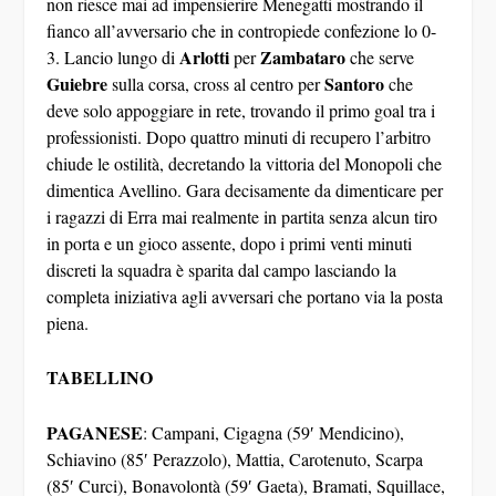
fianco all’avversario che in contropiede confezione lo 0-
Arlotti
Zambataro
3. Lancio lungo di
per
che serve
Guiebre
Santoro
sulla corsa, cross al centro per
che
deve solo appoggiare in rete, trovando il primo goal tra i
professionisti. Dopo quattro minuti di recupero l’arbitro
chiude le ostilità, decretando la vittoria del Monopoli che
dimentica Avellino. Gara decisamente da dimenticare per
i ragazzi di Erra mai realmente in partita senza alcun tiro
in porta e un gioco assente, dopo i primi venti minuti
discreti la squadra è sparita dal campo lasciando la
completa iniziativa agli avversari che portano via la posta
piena.
TABELLINO
PAGANESE
: Campani, Cigagna (59′ Mendicino),
Schiavino (85′ Perazzolo), Mattia, Carotenuto, Scarpa
(85′ Curci), Bonavolontà (59′ Gaeta), Bramati, Squillace,