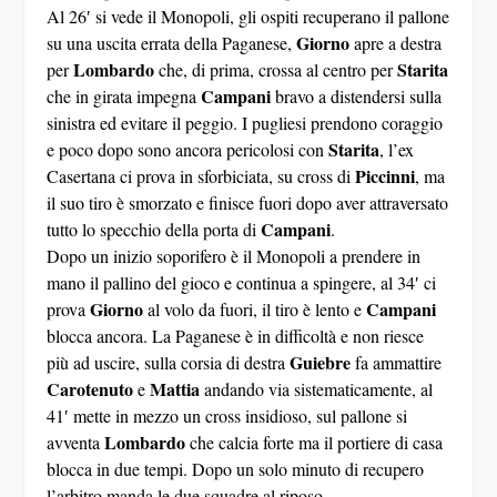
Al 26′ si vede il Monopoli, gli ospiti recuperano il pallone
Giorno
su una uscita errata della Paganese,
apre a destra
Lombardo
Starita
per
che, di prima, crossa al centro per
Campani
che in girata impegna
bravo a distendersi sulla
sinistra ed evitare il peggio. I pugliesi prendono coraggio
Starita
e poco dopo sono ancora pericolosi con
, l’ex
Piccinni
Casertana ci prova in sforbiciata, su cross di
, ma
il suo tiro è smorzato e finisce fuori dopo aver attraversato
Campani
tutto lo specchio della porta di
.
Dopo un inizio soporifero è il Monopoli a prendere in
mano il pallino del gioco e continua a spingere, al 34′ ci
Giorno
Campani
prova
al volo da fuori, il tiro è lento e
blocca ancora. La Paganese è in difficoltà e non riesce
Guiebre
più ad uscire, sulla corsia di destra
fa ammattire
Carotenuto
Mattia
e
andando via sistematicamente, al
41′ mette in mezzo un cross insidioso, sul pallone si
Lombardo
avventa
che calcia forte ma il portiere di casa
blocca in due tempi. Dopo un solo minuto di recupero
l’arbitro manda le due squadre al riposo.