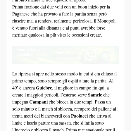
Prima frazione dai due volti con un buon inizio per la
Paganese che ha provato a fare la partita senza però
riuscire mai a rendersi realmente pericolosa, il Monopoli
è venuto fuori alla distanza e ai punti avrebbe forse
meritato qualcosa in più visto le occasioni create.
La ripresa si apre nello stesso modo in cui si era chiuso il
primo tempo, sono sempre gli ospiti a fare la partita. Al
Guiebre
49′ è ancora
, il migliore in campo fin qui, a
Samele
creare i maggiori pericoli, l’esterno serve
che
Campani
impegna
che blocca in due tempi. Passa un
solo minuto e il match si sblocca, recupero del pallone ai
Paolucci
trenta metri dei biancoverdi con
che arriva al
limite e lascia partire una sassata che si infila sotto
l’incrocio e sblocca il match. Prima rete stagionale per il