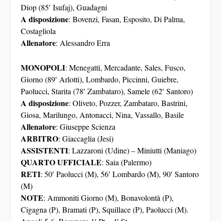
Diop (85′ Isufaj), Guadagni
A disposizione
: Bovenzi, Fasan, Esposito, Di Palma,
Costagliola
Allenatore
: Alessandro Erra
MONOPOLI
: Menegatti, Mercadante, Sales, Fusco,
Giorno (89′ Arlotti), Lombardo, Piccinni, Guiebre,
Paolucci, Starita (78′ Zambataro), Samele (62′ Santoro)
A disposizione
: Oliveto, Pozzer, Zambataro, Bastrini,
Giosa, Marilungo, Antonacci, Nina, Vassallo, Basile
Allenatore
: Giuseppe Scienza
ARBITRO
: Giaccaglia (Jesi)
ASSISTENTI
: Lazzaroni (Udine) – Miniutti (Maniago)
QUARTO UFFICIALE
: Saia (Palermo)
RETI
: 50′ Paolucci (M), 56′ Lombardo (M), 90′ Santoro
(M)
NOTE
: Ammoniti Giorno (M), Bonavolontà (P),
Cigagna (P), Bramati (P), Squillace (P), Paolucci (M).
Angoli 5-6. Recupero 1′ Pt – 4′ St