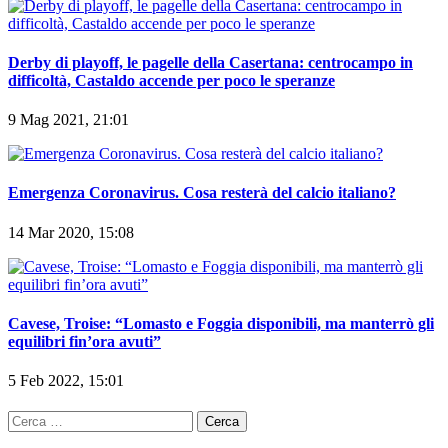
Derby di playoff, le pagelle della Casertana: centrocampo in
difficoltà, Castaldo accende per poco le speranze
9 Mag 2021, 21:01
Emergenza Coronavirus. Cosa resterà del calcio italiano?
14 Mar 2020, 15:08
Cavese, Troise: “Lomasto e Foggia disponibili, ma manterrò gli
equilibri fin’ora avuti”
5 Feb 2022, 15:01
Ricerca
per: