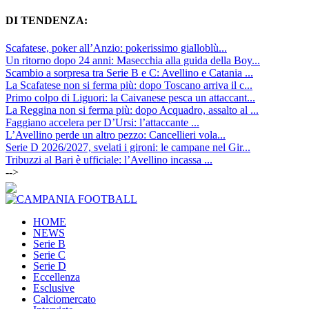
DI TENDENZA:
Scafatese, poker all’Anzio: pokerissimo gialloblù...
Un ritorno dopo 24 anni: Masecchia alla guida della Boy...
Scambio a sorpresa tra Serie B e C: Avellino e Catania ...
La Scafatese non si ferma più: dopo Toscano arriva il c...
Primo colpo di Liguori: la Caivanese pesca un attaccant...
La Reggina non si ferma più: dopo Acquadro, assalto al ...
Faggiano accelera per D’Ursi: l’attaccante ...
L’Avellino perde un altro pezzo: Cancellieri vola...
Serie D 2026/2027, svelati i gironi: le campane nel Gir...
Tribuzzi al Bari è ufficiale: l’Avellino incassa ...
-->
HOME
NEWS
Serie B
Serie C
Serie D
Eccellenza
Esclusive
Calciomercato