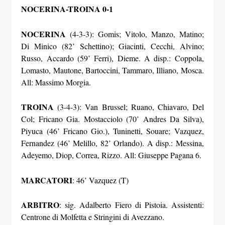
NOCERINA-TROINA 0-1
NOCERINA
(4-3-3): Gomis; Vitolo, Manzo, Matino;
Di Minico (82’ Schettino); Giacinti, Cecchi, Alvino;
Russo, Accardo (59’ Ferri), Dieme. A disp.: Coppola,
Lomasto, Mautone, Bartoccini, Tammaro, Illiano, Mosca.
All: Massimo Morgia.
TROINA
(3-4-3): Van Brussel; Ruano, Chiavaro, Del
Col; Fricano Gia. Mostacciolo (70’ Andres Da Silva),
Piyuca (46’ Fricano Gio.), Tuninetti, Souare; Vazquez,
Fernandez (46’ Melillo, 82’ Orlando). A disp.: Messina,
Adeyemo, Diop, Correa, Rizzo. All: Giuseppe Pagana 6.
MARCATORI
: 46’ Vazquez (T)
ARBITRO
: sig. Adalberto Fiero di Pistoia. Assistenti:
Centrone di Molfetta e Stringini di Avezzano.