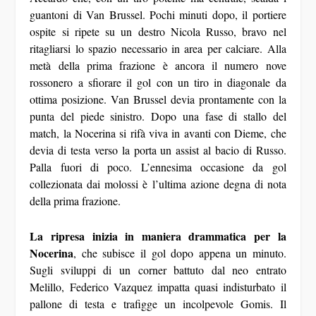
guantoni di Van Brussel. Pochi minuti dopo, il portiere
ospite si ripete su un destro Nicola Russo, bravo nel
ritagliarsi lo spazio necessario in area per calciare. Alla
metà della prima frazione è ancora il numero nove
rossonero a sfiorare il gol con un tiro in diagonale da
ottima posizione. Van Brussel devia prontamente con la
punta del piede sinistro. Dopo una fase di stallo del
match, la Nocerina si rifà viva in avanti con Dieme, che
devia di testa verso la porta un assist al bacio di Russo.
Palla fuori di poco. L’ennesima occasione da gol
collezionata dai molossi è l’ultima azione degna di nota
della prima frazione.
La ripresa inizia in maniera drammatica per la
Nocerina
, che subisce il gol dopo appena un minuto.
Sugli sviluppi di un corner battuto dal neo entrato
Melillo, Federico Vazquez impatta quasi indisturbato il
pallone di testa e trafigge un incolpevole Gomis. Il
vantaggio ospite sembra tagliare le gambe ai molossi,