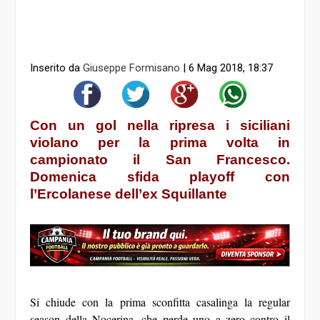
Inserito da
Giuseppe Formisano
|
6 Mag 2018, 18:37
Con un gol nella ripresa i siciliani
violano per la prima volta in
campionato il San Francesco.
Domenica sfida playoff con
l’Ercolanese dell’ex Squillante
Si chiude con la prima sconfitta casalinga la regular
season della Nocerina, che perde uno a zero contro il