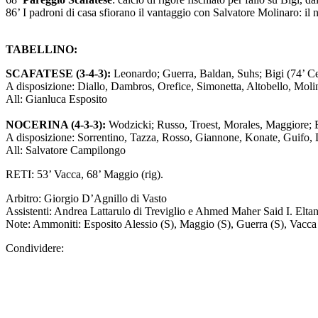
TABELLINO:
SCAFATESE (3-4-3):
Leonardo; Guerra, Baldan, Suhs; Bigi (74’ Cec
A disposizione: Diallo, Dambros, Orefice, Simonetta, Altobello, Moli
All: Gianluca Esposito
NOCERINA (4-3-3):
Wodzicki; Russo, Troest, Morales, Maggiore; 
A disposizione: Sorrentino, Tazza, Rosso, Giannone, Konate, Guifo,
All: Salvatore Campilongo
RETI: 53’ Vacca, 68’ Maggio (rig).
Arbitro: Giorgio D’Agnillo di Vasto
Assistenti: Andrea Lattarulo di Treviglio e Ahmed Maher Said I. Eltan
Note: Ammoniti: Esposito Alessio (S), Maggio (S), Guerra (S), Vacca 
Condividere: