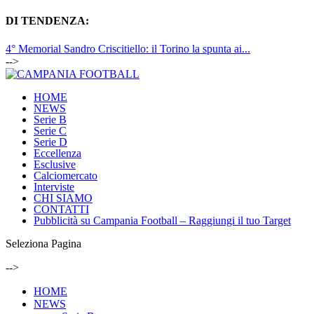
DI TENDENZA:
4° Memorial Sandro Criscitiello: il Torino la spunta ai...
-->
HOME
NEWS
Serie B
Serie C
Serie D
Eccellenza
Esclusive
Calciomercato
Interviste
CHI SIAMO
CONTATTI
Pubblicità su Campania Football – Raggiungi il tuo Target
Seleziona Pagina
-->
HOME
NEWS