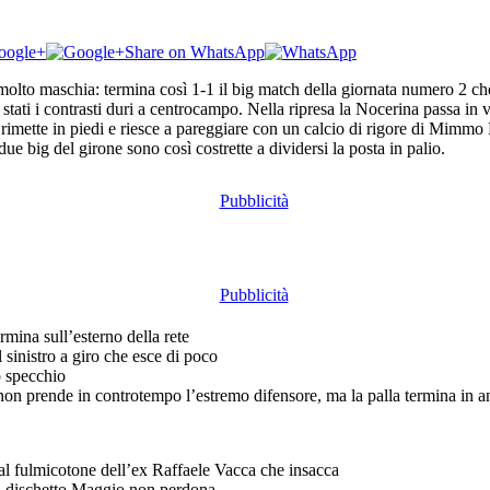
oogle+
Share on WhatsApp
molto maschia: termina così 1-1 il big match della giornata numero 2 c
stati i contrasti duri a centrocampo. Nella ripresa la Nocerina passa in
si rimette in piedi e riesce a pareggiare con un calcio di rigore di Mimm
e big del girone sono così costrette a dividersi la posta in palio.
rmina sull’esterno della rete
 sinistro a giro che esce di poco
o specchio
non prende in controtempo l’estremo difensore, ma la palla termina in 
o al fulmicotone dell’ex Raffaele Vacca che insacca
 dal dischetto Maggio non perdona
neoentrato attaccante raccoglie una verticalizzazione e scarica di destr