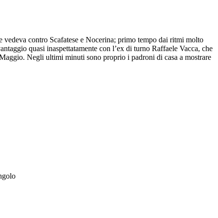
he vedeva contro Scafatese e Nocerina; primo tempo dai ritmi molto
 vantaggio quasi inaspettatamente con l’ex di turno Raffaele Vacca, che
o Maggio. Negli ultimi minuti sono proprio i padroni di casa a mostrare
angolo
o mancando di poco la porta