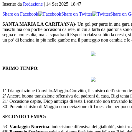
Inserito da
Redazione
|
14 Set 2025, 18:47
Share on Facebook
Share on Twitter
Share on G
SANTA MARIA LA CARITA'(NA)-
Un gol per parte in una gara 
maschi ma con poche occasioni da rete, in cui a farla da padrona sono 
segna e non esulta, ma la squadra di Esposito rialza subito la cresta, 
un po’ di benzina in più nelle gambe ma il punteggio non cambia e le du
PRIMO TEMPO:
1’ Triangolazione Convitto-Maggio-Convitto, il sinistro dell’esterno te
2’ Ancora buona transizione offensiva dei padroni di casa, Bigi tenta il
21’ Occasione ospite, Diop anticipa di testa Leonardo non trovando l
30’ Potente sinistro di Maggio con deviazione di Troest che per poco 
SECONDO TEMPO:
53’
Vantaggio Nocerina
: indecisione difensiva dei gialloblù, sinistr
68’
Pareggio Scafatese
: calcio di rigore fischiato per fallo su Bigi,
86’ I padroni di casa sfiorano il vantaggio con Salvatore Molinaro: il 