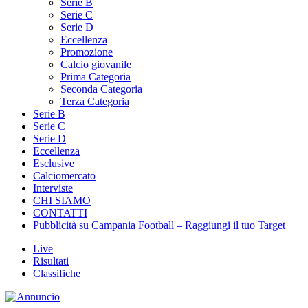
Serie B
Serie C
Serie D
Eccellenza
Promozione
Calcio giovanile
Prima Categoria
Seconda Categoria
Terza Categoria
Serie B
Serie C
Serie D
Eccellenza
Esclusive
Calciomercato
Interviste
CHI SIAMO
CONTATTI
Pubblicità su Campania Football – Raggiungi il tuo Target
Live
Risultati
Classifiche