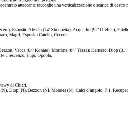
ere), Esposito Alessio (74’ Simonetta), Acquadro (92’ Orefice), Faiell
naro, Magri, Esposito Catello, Cecere.
Bezzon, Vacca (64’ Konate), Morrone (84’ Tazza); Kernezo, Diop (81’ 
 De Crescenzo, Lupi, Opoola.
tawy di Chiari.
(N), Diop (N), Bezzon (NI, Morales (N). Calci d’angolo: 7-1. Recupero: 