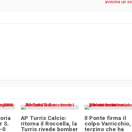
avvicina un e
oria
AP Turris Calcio:
Il Ponte firma il
r S.
ritorna il Roccella, la
colpo Varricchio,
1-0
Turris rivede bomber
terzino che ha