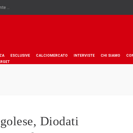
te ...
ZA
ESCLUSIVE
CALCIOMERCATO
INTERVISTE
CHI SIAMO
CO
ARGET
olese, Diodati