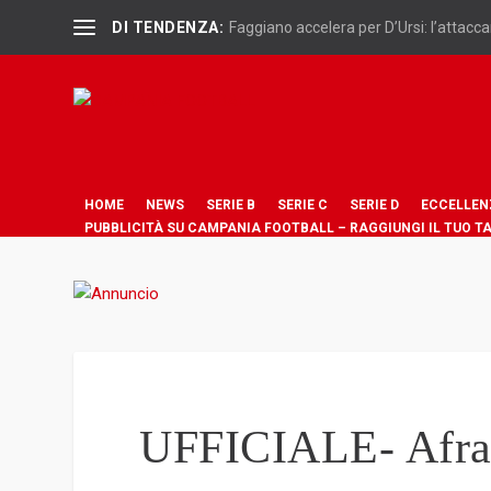
DI TENDENZA:
Faggiano accelera per D’Ursi: l’attaccan
HOME
NEWS
SERIE B
SERIE C
SERIE D
ECCELLEN
PUBBLICITÀ SU CAMPANIA FOOTBALL – RAGGIUNGI IL TUO T
UFFICIALE- Afrag