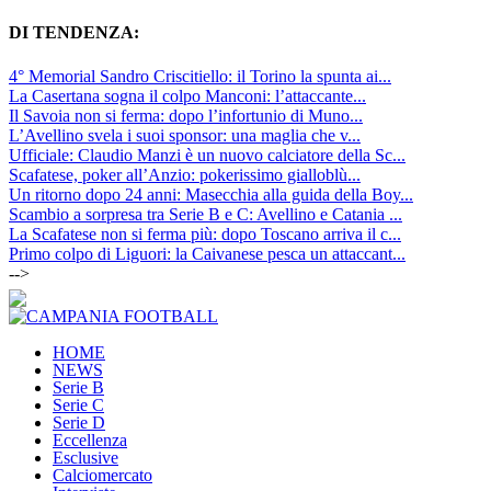
DI TENDENZA:
4° Memorial Sandro Criscitiello: il Torino la spunta ai...
La Casertana sogna il colpo Manconi: l’attaccante...
Il Savoia non si ferma: dopo l’infortunio di Muno...
L’Avellino svela i suoi sponsor: una maglia che v...
Ufficiale: Claudio Manzi è un nuovo calciatore della Sc...
Scafatese, poker all’Anzio: pokerissimo gialloblù...
Un ritorno dopo 24 anni: Masecchia alla guida della Boy...
Scambio a sorpresa tra Serie B e C: Avellino e Catania ...
La Scafatese non si ferma più: dopo Toscano arriva il c...
Primo colpo di Liguori: la Caivanese pesca un attaccant...
-->
HOME
NEWS
Serie B
Serie C
Serie D
Eccellenza
Esclusive
Calciomercato