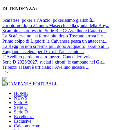
DI TENDENZA:
Scafatese, poker all’Anzio: pokerissimo gialloblù...
Un ritorno dopo 24 anni: Masecchia alla guida della Boy...
Scambio a sorpresa tra Serie B e C: Avellino e Catania ...
La Scafatese non si ferma più: dopo Toscano arriva il c...
Primo colpo di Liguori: la Caivanese pesca un attaccant...
La Reggina non si ferma più: dopo Acquadro, assalto al ...
Faggiano accelera per D’Ursi: l’attaccante ...
L’Avellino perde un altro pezzo: Cancellieri vola...
Serie D 2026/2027, svelati i gironi: le campane nel Gir...
Tribuzzi al Bari è ufficiale: l’Avellino incassa ...
-->
HOME
NEWS
Serie B
Serie C
Serie D
Eccellenza
Esclusive
Calciomercato