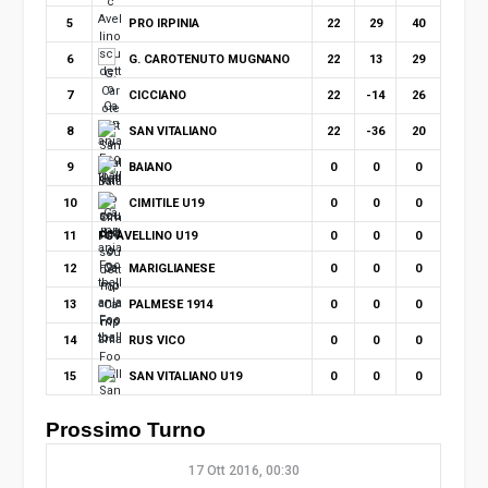
PRO IRPINIA
5
22
29
40
G. CAROTENUTO MUGNANO
6
22
13
29
CICCIANO
7
22
-14
26
SAN VITALIANO
8
22
-36
20
BAIANO
9
0
0
0
CIMITILE U19
10
0
0
0
11
FC AVELLINO U19
0
0
0
MARIGLIANESE
12
0
0
0
PALMESE 1914
13
0
0
0
RUS VICO
14
0
0
0
SAN VITALIANO U19
15
0
0
0
Prossimo Turno
17 Ott 2016, 00:30