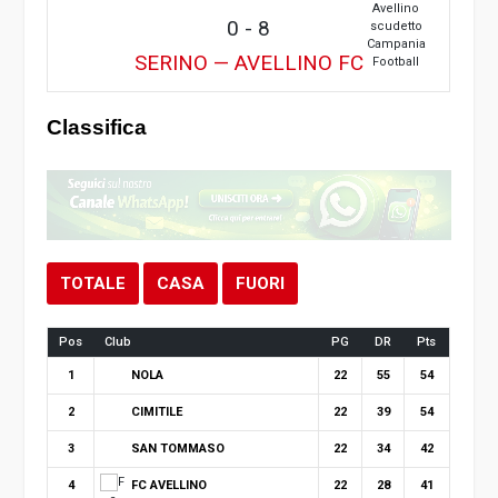
0
-
8
SERINO — AVELLINO FC
Classifica
TOTALE
CASA
FUORI
Pos
Club
PG
DR
Pts
NOLA
1
22
55
54
CIMITILE
2
22
39
54
SAN TOMMASO
3
22
34
42
FC AVELLINO
4
22
28
41