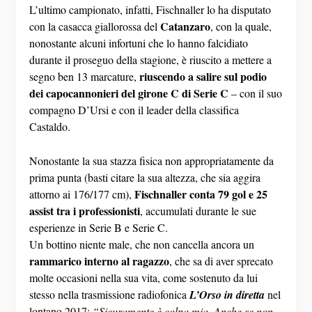
L’ultimo campionato, infatti, Fischnaller lo ha disputato
Catanzaro
con la casacca giallorossa del
, con la quale,
nonostante alcuni infortuni che lo hanno falcidiato
durante il proseguo della stagione, è riuscito a mettere a
riuscendo a salire sul podio
segno ben 13 marcature,
dei capocannonieri del girone C di Serie C
– con il suo
compagno D’Ursi e con il leader della classifica
Castaldo.
Nonostante la sua stazza fisica non appropriatamente da
prima punta (basti citare la sua altezza, che sia aggira
Fischnaller conta 79 gol e 25
attorno ai 176/177 cm),
assist tra i professionisti
, accumulati durante le sue
esperienze in Serie B e Serie C.
Un bottino niente male, che non cancella ancora un
rammarico interno al ragazzo
, che sa di aver sprecato
molte occasioni nella sua vita, come sostenuto da lui
stesso nella trasmissione radiofonica
L’Orso in diretta
nel
lontano 2017:
“Sicuramente è colpa mia. Anche se non