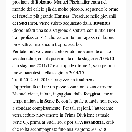
mondo del calcio già da molto piccolo, seguendo le orme
Hannes
del fratello più grande
. Cresciuto nelle giovanili
SudTirol
Juventus
del
, viene subito acquistato dalla
(dopo infatti una sola stagione disputata con il SudTirol
tra i professionisti), che vede in lui un ragazzo di buone
prospettive, ma ancora troppo acerbo.
Per tale motivo viene subito girato nuovamente al suo
vecchio club, con il quale milita dalla stagione 2009/10
alla stagione 2011/12 e alla quale ritornerà, solo per una
breve parentesi, nella stagione 2014/15.
Tra il 2012 e il 2014 il ragazzo ha finalmente
l’opportunità di fare un passo avanti nella sua carriera:
Reggina
Manuel viene, infatti, ingaggiato dalla
, che ai
Serie B
tempi militava in
, con la quale tuttavia non riesce
a sfondare completamente. Per tali ragioni, l’attaccante
verrà ceduto nuovamente in Prima Divisione (attuale
Alessandria
Serie C), prima al SudTirol e poi all’
, club
che lo ha accompagnato fino alla stagione 2017/18.