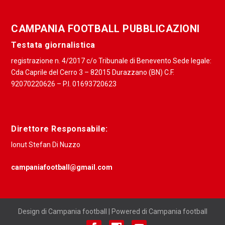
CAMPANIA FOOTBALL PUBBLICAZIONI
Testata giornalistica
registrazione n. 4/2017 c/o Tribunale di Benevento Sede legale:
Cda Caprile del Cerro 3 – 82015 Durazzano (BN) C.F.
92070220626 – P.I. 01693720623
Direttore Responsabile:
Ionut Stefan Di Nuzzo
campaniafootball@gmail.com
Design di Campania football | Powered di Campania football