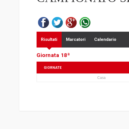
Risultati
Marcatori
Calendario
Giornata 18ª
GIORNATE
Casa
1
2
3
4
5
6
7
8
9
10
11
12
13