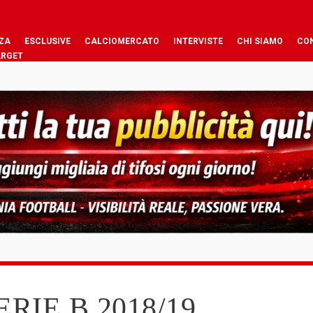
ZA
ESCLUSIVE
CALCIOMERCATO
INTERVISTE
CHI SIAMO
CO
ARGET
RIE B 2018/19