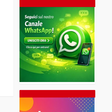
6
27
28
29
30
31
32
33
34
35
36
37
38