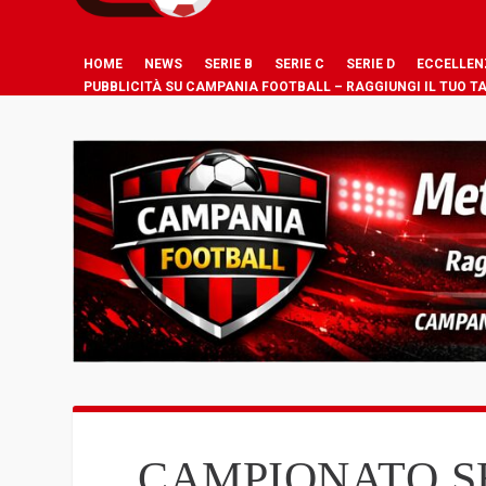
HOME
NEWS
SERIE B
SERIE C
SERIE D
ECCELLEN
PUBBLICITÀ SU CAMPANIA FOOTBALL – RAGGIUNGI IL TUO T
CAMPIONATO SE