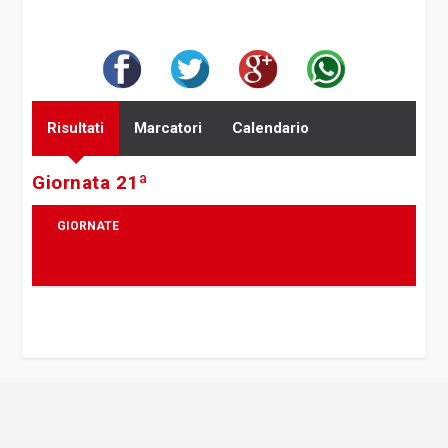
Risultati
Marcatori
Calendario
Giornata 21ª
GIORNATE
20
21
22
23
24