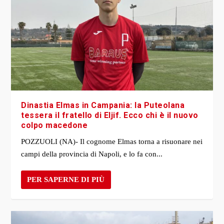
Dinastia Elmas in Campania: la Puteolana
tessera il fratello di Eljif. Ecco chi è il nuovo
colpo macedone
POZZUOLI (NA)- Il cognome Elmas torna a risuonare nei
campi della provincia di Napoli, e lo fa con...
PER SAPERNE DI PIÙ