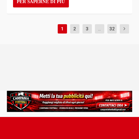
PER SAPERNE DI PIÙ
1
2
3
...
32