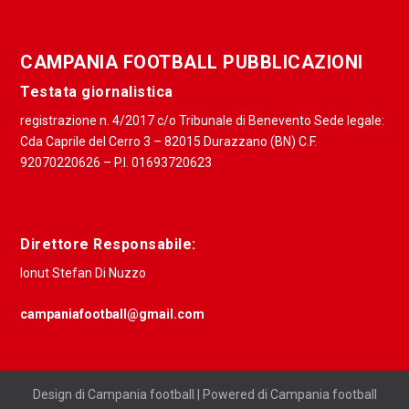
CAMPANIA FOOTBALL PUBBLICAZIONI
Testata giornalistica
registrazione n. 4/2017 c/o Tribunale di Benevento Sede legale:
Cda Caprile del Cerro 3 – 82015 Durazzano (BN) C.F.
92070220626 – P.I. 01693720623
Direttore Responsabile:
Ionut Stefan Di Nuzzo
campaniafootball@gmail.com
Design di Campania football | Powered di Campania football