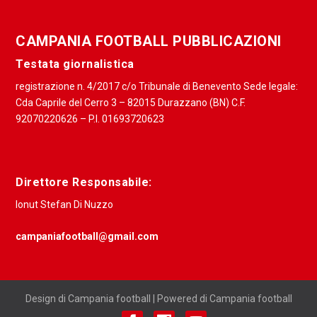
CAMPANIA FOOTBALL PUBBLICAZIONI
Testata giornalistica
registrazione n. 4/2017 c/o Tribunale di Benevento Sede legale:
Cda Caprile del Cerro 3 – 82015 Durazzano (BN) C.F.
92070220626 – P.I. 01693720623
Direttore Responsabile:
Ionut Stefan Di Nuzzo
campaniafootball@gmail.com
Design di Campania football | Powered di Campania football