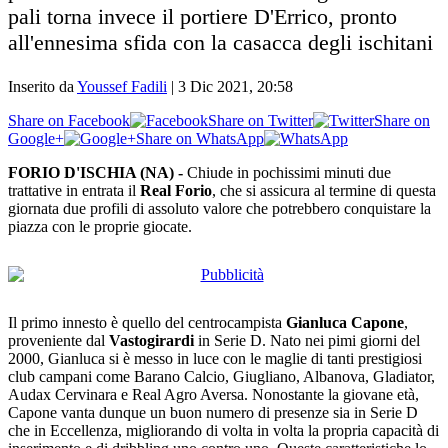
pali torna invece il portiere D'Errico, pronto
all'ennesima sfida con la casacca degli ischitani
Inserito da
Youssef Fadili
|
3 Dic 2021, 20:58
Share on Facebook
Share on Twitter
Share on
Google+
Share on WhatsApp
FORIO D'ISCHIA (NA) -
Chiude in pochissimi minuti due
trattative in entrata il
Real Forio
, che si assicura al termine di questa
giornata due profili di assoluto valore che potrebbero conquistare la
piazza con le proprie giocate.
Il primo innesto è quello del centrocampista
Gianluca Capone
,
proveniente dal
Vastogirardi
in Serie D. Nato nei pimi giorni del
2000, Gianluca si è messo in luce con le maglie di tanti prestigiosi
club campani come Barano Calcio, Giugliano, Albanova, Gladiator,
Audax Cervinara e Real Agro Aversa. Nonostante la giovane età,
Capone vanta dunque un buon numero di presenze sia in Serie D
che in Eccellenza, migliorando di volta in volta la propria capacità di