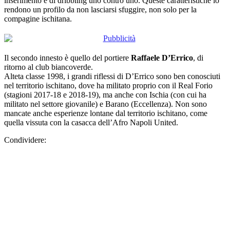
inserimento e di dribbling uno contro uno. Queste caratteristiche lo
rendono un profilo da non lasciarsi sfuggire, non solo per la
compagine ischitana.
Il secondo innesto è quello del portiere
Raffaele D’Errico
, di
ritorno al club biancoverde.
Alteta classe 1998, i grandi riflessi di D’Errico sono ben conosciuti
nel territorio ischitano, dove ha militato proprio con il Real Forio
(stagioni 2017-18 e 2018-19), ma anche con Ischia (con cui ha
militato nel settore giovanile) e Barano (Eccellenza). Non sono
mancate anche esperienze lontane dal territorio ischitano, come
quella vissuta con la casacca dell’Afro Napoli United.
Condividere: