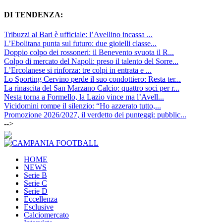
DI TENDENZA:
Tribuzzi al Bari è ufficiale: l’Avellino incassa ...
L’Ebolitana punta sul futuro: due gioielli classe...
Doppio colpo dei rossoneri: il Benevento svuota il R...
Colpo di mercato del Napoli: preso il talento del Sorre...
L’Ercolanese si rinforza: tre colpi in entrata e ...
Lo Sporting Cervino perde il suo condottiero: Resta ter...
La rinascita del San Marzano Calcio: quattro soci per r...
Nesta torna a Formello, la Lazio vince ma l’Avell...
Vicidomini rompe il silenzio: “Ho azzerato tutto,...
Promozione 2026/2027, il verdetto dei punteggi: pubblic...
-->
HOME
NEWS
Serie B
Serie C
Serie D
Eccellenza
Esclusive
Calciomercato