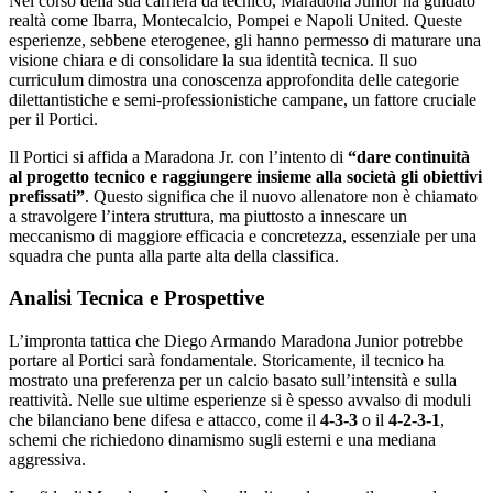
Nel corso della sua carriera da tecnico, Maradona Junior ha guidato
realtà come Ibarra, Montecalcio, Pompei e Napoli United. Queste
esperienze, sebbene eterogenee, gli hanno permesso di maturare una
visione chiara e di consolidare la sua identità tecnica. Il suo
curriculum dimostra una conoscenza approfondita delle categorie
dilettantistiche e semi-professionistiche campane, un fattore cruciale
per il Portici.
Il Portici si affida a Maradona Jr. con l’intento di
“dare continuità
al progetto tecnico e raggiungere insieme alla società gli obiettivi
prefissati”
. Questo significa che il nuovo allenatore non è chiamato
a stravolgere l’intera struttura, ma piuttosto a innescare un
meccanismo di maggiore efficacia e concretezza, essenziale per una
squadra che punta alla parte alta della classifica.
Analisi Tecnica e Prospettive
L’impronta tattica che Diego Armando Maradona Junior potrebbe
portare al Portici sarà fondamentale. Storicamente, il tecnico ha
mostrato una preferenza per un calcio basato sull’intensità e sulla
reattività. Nelle sue ultime esperienze si è spesso avvalso di moduli
che bilanciano bene difesa e attacco, come il
4-3-3
o il
4-2-3-1
,
schemi che richiedono dinamismo sugli esterni e una mediana
aggressiva.