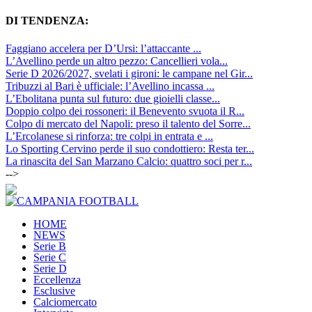
DI TENDENZA:
Faggiano accelera per D’Ursi: l’attaccante ...
L’Avellino perde un altro pezzo: Cancellieri vola...
Serie D 2026/2027, svelati i gironi: le campane nel Gir...
Tribuzzi al Bari è ufficiale: l’Avellino incassa ...
L’Ebolitana punta sul futuro: due gioielli classe...
Doppio colpo dei rossoneri: il Benevento svuota il R...
Colpo di mercato del Napoli: preso il talento del Sorre...
L’Ercolanese si rinforza: tre colpi in entrata e ...
Lo Sporting Cervino perde il suo condottiero: Resta ter...
La rinascita del San Marzano Calcio: quattro soci per r...
-->
HOME
NEWS
Serie B
Serie C
Serie D
Eccellenza
Esclusive
Calciomercato