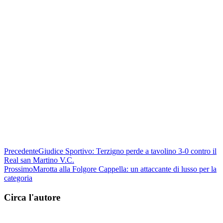
Precedente
Giudice Sportivo: Terzigno perde a tavolino 3-0 contro il
Real san Martino V.C.
Prossimo
Marotta alla Folgore Cappella: un attaccante di lusso per la
categoria
Circa l'autore