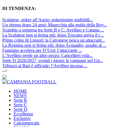
DI TENDENZA:
Scafatese, poker all’Anzio: pokerissimo gialloblù...
Un ritorno dopo 24 anni: Masecchia alla guida della Boy...
Scambio a sorpresa tra Serie B e C: Avellino e Catania ...
La Scafatese non si ferma più: dopo Toscano arriva il c...
Primo colpo di Liguori: la Caivanese pesca un attaccant...
La Reggina non si ferma più: dopo Acquadro, assalto al ...
Faggiano accelera per D’Ursi: l’attaccante ...
L’Avellino perde un altro pezzo: Cancellieri vola...
Serie D 2026/2027, svelati i gironi: le campane nel Gir...
Tribuzzi al Bari è ufficiale: l’Avellino incassa ...
-->
HOME
NEWS
Serie B
Serie C
Serie D
Eccellenza
Esclusive
Calciomercato