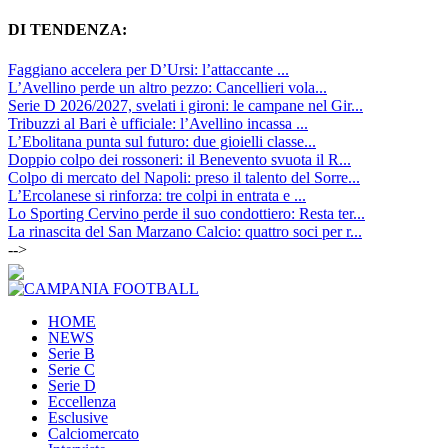
DI TENDENZA:
Faggiano accelera per D’Ursi: l’attaccante ...
L’Avellino perde un altro pezzo: Cancellieri vola...
Serie D 2026/2027, svelati i gironi: le campane nel Gir...
Tribuzzi al Bari è ufficiale: l’Avellino incassa ...
L’Ebolitana punta sul futuro: due gioielli classe...
Doppio colpo dei rossoneri: il Benevento svuota il R...
Colpo di mercato del Napoli: preso il talento del Sorre...
L’Ercolanese si rinforza: tre colpi in entrata e ...
Lo Sporting Cervino perde il suo condottiero: Resta ter...
La rinascita del San Marzano Calcio: quattro soci per r...
-->
HOME
NEWS
Serie B
Serie C
Serie D
Eccellenza
Esclusive
Calciomercato