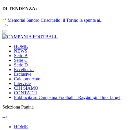
DI TENDENZA:
4° Memorial Sandro Criscitiello: il Torino la spunta ai...
-->
HOME
NEWS
Serie B
Serie C
Serie D
Eccellenza
Esclusive
Calciomercato
Interviste
CHI SIAMO
CONTATTI
Pubblicità su Campania Football – Raggiungi il tuo Target
Seleziona Pagina
-->
HOME
NEWS