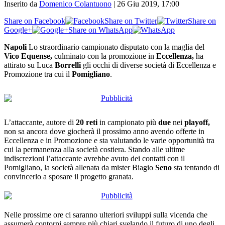
Inserito da
Domenico Colantuono
|
26 Giu 2019, 17:00
Share on Facebook
Share on Twitter
Share on
Google+
Share on WhatsApp
Napoli
Lo straordinario campionato disputato con la maglia del
Vico Equense,
culminato con la promozione in
Eccellenza,
ha
attirato su Luca
Borrelli
gli occhi di diverse società di Eccellenza e
Promozione tra cui il
Pomigliano
.
L’attaccante, autore di
20 reti
in campionato più
due
nei
playoff,
non sa ancora dove giocherà il prossimo anno avendo offerte in
Eccellenza e in Promozione e sta valutando le varie opportunità tra
cui la permanenza alla società costiera. Stando alle ultime
indiscrezioni l’attaccante avrebbe avuto dei contatti con il
Pomigliano, la società allenata da mister Biagio
Seno
sta tentando di
convincerlo a sposare il progetto granata.
Nelle prossime ore ci saranno ulteriori sviluppi sulla vicenda che
assumerà contorni sempre più chiari svelando il futuro di uno degli