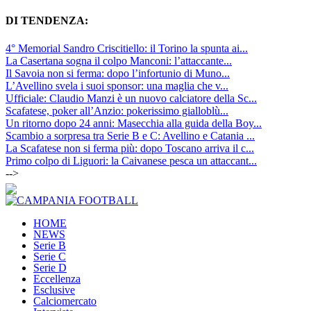
DI TENDENZA:
4° Memorial Sandro Criscitiello: il Torino la spunta ai...
La Casertana sogna il colpo Manconi: l’attaccante...
Il Savoia non si ferma: dopo l’infortunio di Muno...
L’Avellino svela i suoi sponsor: una maglia che v...
Ufficiale: Claudio Manzi è un nuovo calciatore della Sc...
Scafatese, poker all’Anzio: pokerissimo gialloblù...
Un ritorno dopo 24 anni: Masecchia alla guida della Boy...
Scambio a sorpresa tra Serie B e C: Avellino e Catania ...
La Scafatese non si ferma più: dopo Toscano arriva il c...
Primo colpo di Liguori: la Caivanese pesca un attaccant...
-->
HOME
NEWS
Serie B
Serie C
Serie D
Eccellenza
Esclusive
Calciomercato