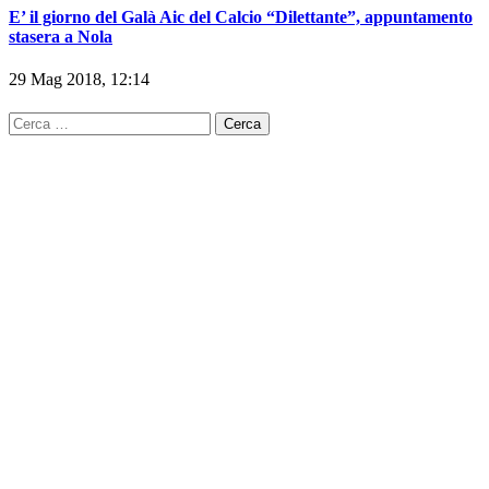
E’ il giorno del Galà Aic del Calcio “Dilettante”, appuntamento
stasera a Nola
29 Mag 2018, 12:14
Ricerca
per: