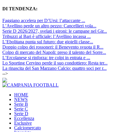
DI TENDENZA:
Faggiano accelera per D’Ursi: l’attaccante ...
L’Avellino perde un altro pezzo: Cancellieri vola...
Serie D 2026/2027, svelati i gironi: le campane nel Gir...
Tribuzzi al Bari è ufficiale: l’Avellino incassa ...
L’Ebolitana punta sul futuro: due gioielli classe...
Doppio colpo dei rossoneri: il Benevento svuota il R...
Colpo di mercato del Napoli: preso il talento del Sorre...
L’Ercolanese si rinforza: tre colpi in entrata e ...
Lo Sporting Cervino perde il suo condottiero: Resta ter...
La rinascita del San Marzano Calcio: quattro soci per r...
-->
HOME
NEWS
Serie B
Serie C
Serie D
Eccellenza
Esclusive
Calciomercato