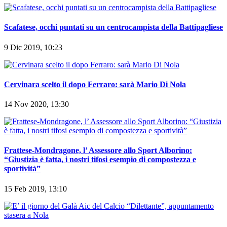
Scafatese, occhi puntati su un centrocampista della Battipagliese
9 Dic 2019, 10:23
Cervinara scelto il dopo Ferraro: sarà Mario Di Nola
14 Nov 2020, 13:30
Frattese-Mondragone, l’ Assessore allo Sport Alborino:
“Giustizia è fatta, i nostri tifosi esempio di compostezza e
sportività”
15 Feb 2019, 13:10