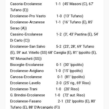
Casoria-Ercolanese 1-1 (45′ Masoni (C), 67′
Tufano (E))
Ercolanese-Pro Vasto 1-0 (13′ Tufano)
Ercolanese-Arzanese 1-1 (16′ Tufano (E), 85′
Serao (A))
Cassino-Ercolanese 1-2 (3′, 43′ Pastina (E), 54′
Di Carlo (C))
Ercolanese-San Salvo 5-2 (23′, 28′, 69′ Tufano
(E), 59′ aut. Vitiello (SS) 68′ Caviglia (E), 81′ Ippolito (E),
90′ Monacheti (SS))
Bisceglie-Ercolanese 0-1 (30′ Ippolito)
Ercolanese-Avigliano 1-0 (15′ Ippolito)
Canosa-Ercolanese 0-1 (81′ Ippolito)
Ercolanese-Lavello 2-0 (25′ rig., 69′ Riso)
Ercolanese-Trani 1-0 (20′ Riso)
G. Brindisi-Ercolanese 1-0 (72′ aut. Riso)
Ercolanese-Fasano 2-1 (32′ Ippolito (E), 80′
Tufano (E), 88′ D’Arcangelo (F))