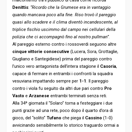
malcontento tra il pubblico di casa come ricorda
Denittis
:
“Ricordo che la Grumese era in vantaggio
quando mancava poco alla fine. Riso trovò il pareggio
quasi allo scadere e il clima diventò incandescente, al
triplice fischio uscimmo dal campo nei cellulari della
polizia che ci accompagnò fino al nostro pullman”
.
Al pareggio esterno contro i rossoverdi seguono altre
cinque vittorie consecutive
(Lucera, Sora, Grottaglie,
Giugliano e Santegidiese) prima del pareggio contro
l’unico vero antagonista dell’intera stagione il
Casoria
,
capace di fermare in entrambi i confronti la squadra
vesuviana impattando sempre per
1-1
. Il pareggio
contro i viola fu seguito da altri due pari contro
Pro
Vasto
e
Arzanese
entrambi terminati senza reti.
Alla 34ª giornata il “Solaro” torna a festeggiare i due
punti grazie ad una rete, poco dopo il quarto d’ora di
gioco, del “solito”
Tufano
che piega il
Cassino
(1-0)
avvicinando sensibilmente lo storico traguardo ormai a