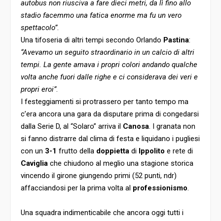
autobus non riusciva a fare dieci metri, da lì fino allo
stadio facemmo una fatica enorme ma fu un vero
spettacolo”
.
Una tifoseria di altri tempi secondo Orlando
Pastina
:
“Avevamo un seguito straordinario in un calcio di altri
tempi. La gente amava i propri colori andando qualche
volta anche fuori dalle righe e ci considerava dei veri e
propri eroi”
.
I festeggiamenti si protrassero per tanto tempo ma
c’era ancora una gara da disputare prima di congedarsi
dalla Serie D, al “Solaro” arriva il
Canosa
. I granata non
si fanno distrarre dal clima di festa e liquidano i pugliesi
con un
3-1
frutto della
doppietta
di
Ippolito
e rete di
Caviglia
che chiudono al meglio una stagione storica
vincendo il girone giungendo primi (52 punti, ndr)
affacciandosi per la prima volta al
professionismo
.
Una squadra indimenticabile che ancora oggi tutti i