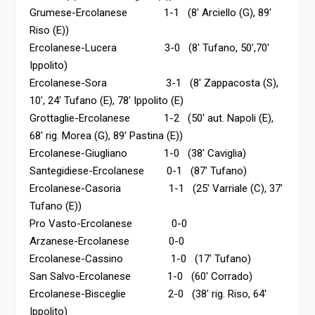
Grumese-Ercolanese 1-1 (8′ Arciello (G), 89′
Riso (E))
Ercolanese-Lucera 3-0 (8′ Tufano, 50′,70′
Ippolito)
Ercolanese-Sora 3-1 (8′ Zappacosta (S),
10′, 24′ Tufano (E), 78′ Ippolito (E)
Grottaglie-Ercolanese 1-2 (50′ aut. Napoli (E),
68′ rig. Morea (G), 89′ Pastina (E))
Ercolanese-Giugliano 1-0 (38′ Caviglia)
Santegidiese-Ercolanese 0-1 (87′ Tufano)
Ercolanese-Casoria 1-1 (25′ Varriale (C), 37′
Tufano (E))
Pro Vasto-Ercolanese 0-0
Arzanese-Ercolanese 0-0
Ercolanese-Cassino 1-0 (17′ Tufano)
San Salvo-Ercolanese 1-0 (60′ Corrado)
Ercolanese-Bisceglie 2-0 (38′ rig. Riso, 64′
Ippolito)