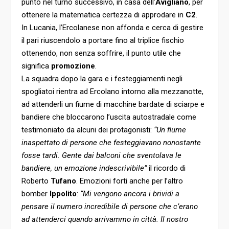
punto nel turno successivo, in casa dell’
Avigliano
, per
ottenere la matematica certezza di approdare in
C2
.
In Lucania, l’Ercolanese non affonda e cerca di gestire
il pari riuscendolo a portare fino al triplice fischio
ottenendo, non senza soffrire, il punto utile che
significa
promozione
.
La squadra dopo la gara e i festeggiamenti negli
spogliatoi rientra ad Ercolano intorno alla mezzanotte,
ad attenderli un fiume di macchine bardate di sciarpe e
bandiere che bloccarono l’uscita autostradale come
testimoniato da alcuni dei protagonisti:
“Un fiume
inaspettato di persone che festeggiavano nonostante
fosse tardi. Gente dai balconi che sventolava le
bandiere, un emozione indescrivibile”
il ricordo di
Roberto
Tufano
. Emozioni forti anche per l’altro
bomber
Ippolito
:
“Mi vengono ancora i brividi a
pensare il numero incredibile di persone che c’erano
ad attenderci quando arrivammo in città. Il nostro