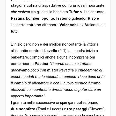
stagione colma di aspettative con una rosa importante
che vedeva tra gli altri, la bandiera
Tufano
, il talentuoso
Pastina
, bomber
Ippolito
, l’esterno goleador
Riso
e
l’esperto estremo difensore
Valsecchi
, ex Atalanta, su
tutti.
L’inizio però non è dei migliori nonostante la vittoria
all’esordio contro il
Lavello
(0-1) la squadra inizia a
balbettare, complici anche alcune incomprensioni
come ricorda
Pastina
:
“Ricordo che io e Tufano
giocavamo poco con mister Ravaglia e chiedemmo di
essere ceduti ma la società si oppose. Poco dopo ci fu
il cambio di allenatore e con il nuovo tecnico fummo
utilizzati con continuità dimostrando di poter dare un
apporto importante”
.
I granata nelle successive cinque gare collezionano
due sconfitte
(Trani e Lucera) e
tre pareggi
(Gioventù
Brindisi, Grumese e Fasano) che costano la panchina a