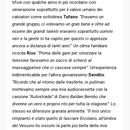
tifosi con qualche anno in più ricordano con
venerazione soprattutto per il valore umano dei
calciatori come sottolinea
Tufano
:
“Eravamo un
grande gruppo, ci volevamo un gran bene e oltre ad
essere dei grandi talenti eravamo soprattutto uomini
veri e la gente lo ha capito per questo ci apprezza
ancora a distanza di tanti anni”
. Un clima familiare
ricorda
Riso
:
“Prima delle gare per smorzare la
tensione facevamo un sacco di scherzi al
massaggiatore che ci cascava sempre”
. Un’esperienza
indimenticabile per l’allora giovanissimo
Denittis
:
“Ricordo che al ritorno dalle trasferte, in pullman
mettevamo sempre una mia audiocassetta con la
canzone “Autostrada” di Dario Baldan Bembo che
divenne un vero e proprio rito per tutta la stagione”
. Lo
stesso ex difensore granata ammette:
“Il mio unico
rimpianto è stato quello di lasciare Ercolano, all’ombra
del Vesuvio ho vissuto la parte più bella della mia