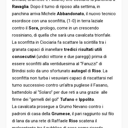
Ravaglia
. Dopo il turno di riposo alla settima, in
panchina arriva Michele
Abbandonato
, il nuovo tecnico
esordisce con una sconfitta, (1-0) in terra laziale
contro il
Sora,
prologo, come in un crescendo
rossiniano, di quella che sarà una cavalcata trionfale.
La sconfitta in Ciociaria fa scattare la scintilla tra i
granata capaci di inanellare
tredici risultati utili
consecutivi
(undici vittorie e due pareggi) prima di
essere sconfitti alla ventiduesima al “Fanuzzi” di
Brindisi solo da uno sfortunato
autogol
di
Riso
. La
sconfitta non turba i vesuviani capaci di riscattarsi nel
turno successivo contro un’altra pugliese il Fasano,
battendolo al “Solaro” per due reti a una grazie alle
firme dei “gemelli del gol”
Tufano
e
Ippolito
.
La cavalcata prosegue a Grumo Nevano contro i
padroni di casa della
Grumese
, il pari raggiunto sul filo
di lana da una rete di Raffaele
Riso
scatena il