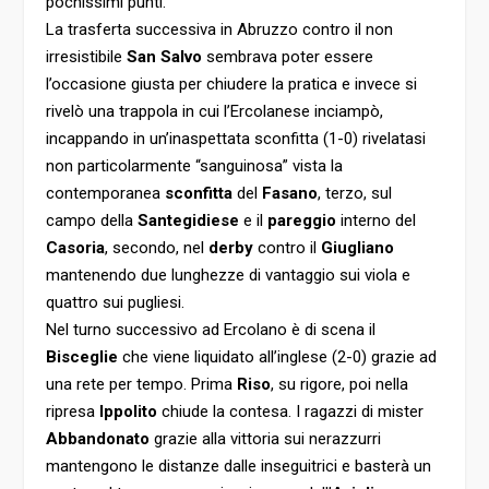
pochissimi punti.
La trasferta successiva in Abruzzo contro il non
irresistibile
San Salvo
sembrava poter essere
l’occasione giusta per chiudere la pratica e invece si
rivelò una trappola in cui l’Ercolanese inciampò,
incappando in un’inaspettata sconfitta (1-0) rivelatasi
non particolarmente “sanguinosa” vista la
contemporanea
sconfitta
del
Fasano
, terzo, sul
campo della
Santegidiese
e il
pareggio
interno del
Casoria
, secondo, nel
derby
contro il
Giugliano
mantenendo due lunghezze di vantaggio sui viola e
quattro sui pugliesi.
Nel turno successivo ad Ercolano è di scena il
Bisceglie
che viene liquidato all’inglese (2-0) grazie ad
una rete per tempo. Prima
Riso
, su rigore, poi nella
ripresa
Ippolito
chiude la contesa. I ragazzi di mister
Abbandonato
grazie alla vittoria sui nerazzurri
mantengono le distanze dalle inseguitrici e basterà un