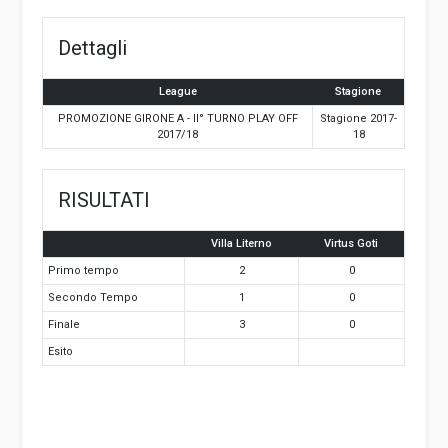
Dettagli
League
Stagione
PROMOZIONE GIRONE A - II° TURNO PLAY OFF
Stagione 2017-
2017/18
18
RISULTATI
Villa Literno
Virtus Goti
Primo tempo
2
0
Secondo Tempo
1
0
Finale
3
0
Esito