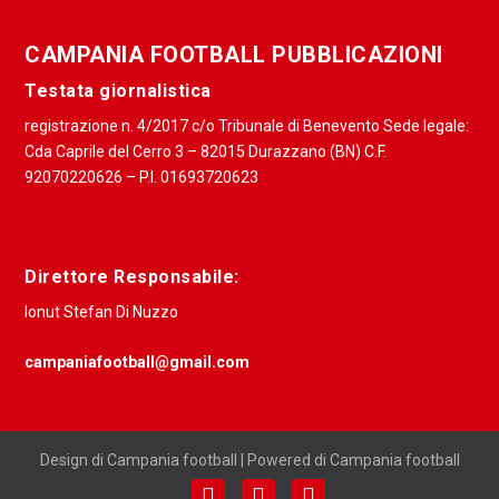
CAMPANIA FOOTBALL PUBBLICAZIONI
Testata giornalistica
registrazione n. 4/2017 c/o Tribunale di Benevento Sede legale:
Cda Caprile del Cerro 3 – 82015 Durazzano (BN) C.F.
92070220626 – P.I. 01693720623
Direttore Responsabile:
Ionut Stefan Di Nuzzo
campaniafootball@gmail.com
Design di Campania football | Powered di Campania football