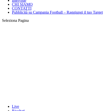
Interviste
CHI SIAMO
CONTATTI
Pubblicità su Campania Football – Raggiungi il tuo Target
Seleziona Pagina
Live
Risultati