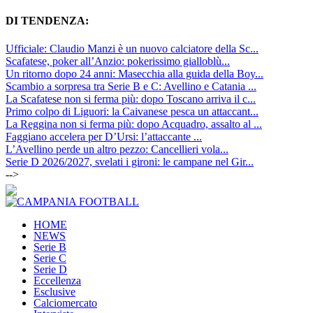
DI TENDENZA:
Ufficiale: Claudio Manzi è un nuovo calciatore della Sc...
Scafatese, poker all’Anzio: pokerissimo gialloblù...
Un ritorno dopo 24 anni: Masecchia alla guida della Boy...
Scambio a sorpresa tra Serie B e C: Avellino e Catania ...
La Scafatese non si ferma più: dopo Toscano arriva il c...
Primo colpo di Liguori: la Caivanese pesca un attaccant...
La Reggina non si ferma più: dopo Acquadro, assalto al ...
Faggiano accelera per D’Ursi: l’attaccante ...
L’Avellino perde un altro pezzo: Cancellieri vola...
Serie D 2026/2027, svelati i gironi: le campane nel Gir...
-->
HOME
NEWS
Serie B
Serie C
Serie D
Eccellenza
Esclusive
Calciomercato