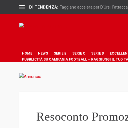
DI TENDENZA:
Faggiano accelera per D’Ursi: l’attaccan
HOME
NEWS
SERIE B
SERIE C
SERIE D
ECCELLEN
PUBBLICITÀ SU CAMPANIA FOOTBALL – RAGGIUNGI IL TUO T
Resoconto Promoz