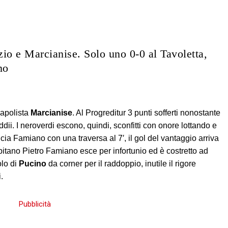
io e Marcianise. Solo uno 0-0 al Tavoletta,
no
capolista
Marcianise
. Al Progreditur 3 punti sofferti nonostante
dii. I neroverdi escono, quindi, sconfitti con onore lottando e
cia Famiano con una traversa al 7′, il gol del vantaggio arriva
capitano Pietro Famiano esce per infortunio ed è costretto ad
olo di
Pucino
da corner per il raddoppio, inutile il rigore
.