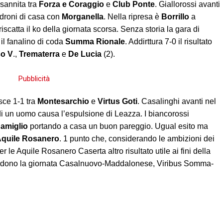
sannita tra
Forza e Coraggio
e
Club Ponte
. Giallorossi avanti
adroni di casa con
Morganella
. Nella ripresa è
Borrillo
a
riscatta il ko della giornata scorsa. Senza storia la gara di
 il fanalino di coda
Summa Rionale
. Addirttura 7-0 il risultato
o V
.,
Trematerra
e
De Lucia
(2).
sce 1-1 tra
Montesarchio
e
Virtus Goti
. Casalinghi avanti nel
di un uomo causa l’espulsione di Leazza. I biancorossi
amiglio
portando a casa un buon pareggio. Ugual esito ma
quile Rosanero
. 1 punto che, considerando le ambizioni dei
er le Aquile Rosanero Caserta altro risultato utile ai fini della
Chiudono la giornata Casalnuovo-Maddalonese, Viribus Somma-