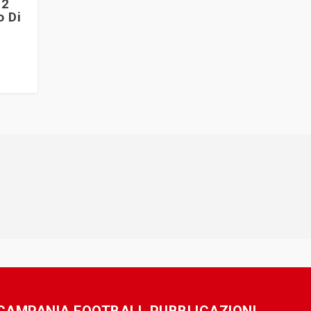
-2
o Di