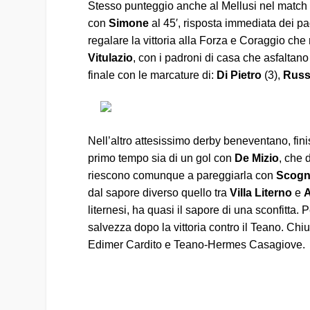
Stesso punteggio anche al Mellusi nel match 
con
Simone
al 45′, risposta immediata dei p
regalare la vittoria alla Forza e Coraggio che 
Vitulazio
, con i padroni di casa che asfaltano
finale con le marcature di:
Di Pietro
(3),
Russ
Nell’altro attesissimo derby beneventano, fini
primo tempo sia di un gol con
De Mizio
, che 
riescono comunque a pareggiarla con
Scogn
dal sapore diverso quello tra
Villa Literno
e
A
liternesi, ha quasi il sapore di una sconfitta. P
salvezza dopo la vittoria contro il Teano. 
Edimer Cardito e Teano-Hermes Casagiove.