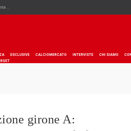
te ...
ZA
ESCLUSIVE
CALCIOMERCATO
INTERVISTE
CHI SIAMO
CO
ARGET
ione girone A: