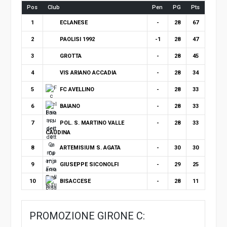
Pos
Club
Pen
PG
Pts
ECLANESE
1
-
28
67
PAOLISI 1992
2
-1
28
47
GROTTA
3
-
28
45
VIS ARIANO ACCADIA
4
-
28
34
FC AVELLINO
5
-
28
33
BAIANO
6
-
28
33
POL. S. MARTINO VALLE
7
-
28
33
CAUDINA
ARTEMISIUM S. AGATA
8
-
30
30
GIUSEPPE SICONOLFI
9
-
29
25
BISACCESE
10
-
28
11
PROMOZIONE GIRONE C: