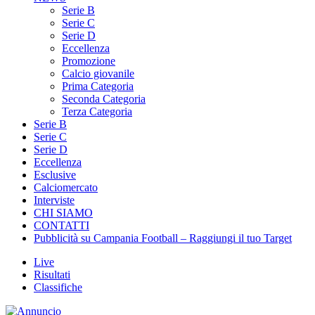
Serie B
Serie C
Serie D
Eccellenza
Promozione
Calcio giovanile
Prima Categoria
Seconda Categoria
Terza Categoria
Serie B
Serie C
Serie D
Eccellenza
Esclusive
Calciomercato
Interviste
CHI SIAMO
CONTATTI
Pubblicità su Campania Football – Raggiungi il tuo Target
Live
Risultati
Classifiche