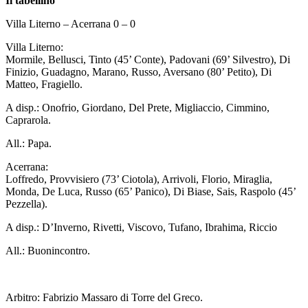
Il tabellino
Villa Literno – Acerrana 0 – 0
Villa Literno:
Mormile, Bellusci, Tinto (45’ Conte), Padovani (69’ Silvestro), Di
Finizio, Guadagno, Marano, Russo, Aversano (80’ Petito), Di
Matteo, Fragiello.
A disp.: Onofrio, Giordano, Del Prete, Migliaccio, Cimmino,
Caprarola.
All.: Papa.
Acerrana:
Loffredo, Provvisiero (73’ Ciotola), Arrivoli, Florio, Miraglia,
Monda, De Luca, Russo (65’ Panico), Di Biase, Sais, Raspolo (45’
Pezzella).
A disp.: D’Inverno, Rivetti, Viscovo, Tufano, Ibrahima, Riccio
All.: Buonincontro.
Arbitro: Fabrizio Massaro di Torre del Greco.