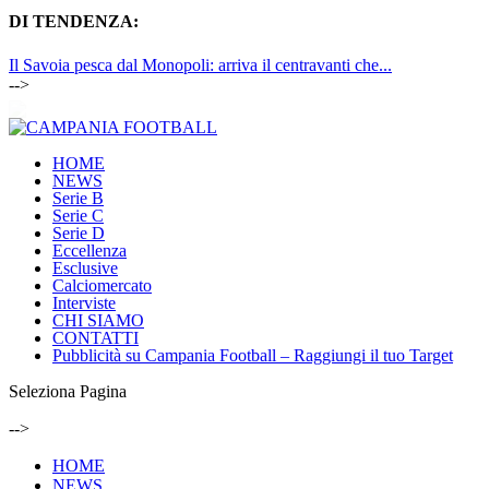
DI TENDENZA:
Il Savoia pesca dal Monopoli: arriva il centravanti che...
-->
HOME
NEWS
Serie B
Serie C
Serie D
Eccellenza
Esclusive
Calciomercato
Interviste
CHI SIAMO
CONTATTI
Pubblicità su Campania Football – Raggiungi il tuo Target
Seleziona Pagina
-->
HOME
NEWS