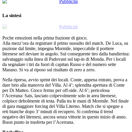
La sintesi
Poche emozioni nella prima frazione di gioco.
Alla mezz’ora da registrare il primo sussulto del match. De Luca, su
puzione dal limite, impegna Mormile, impeccabile il portiere
liternese nel deviare in angolo. Sul conseguente tiro dalla bandierina:
salvataggio sulla linea di Padovani sul tap-in di Monda. Per i locali
da segnalare i tiri da fuori di capitan Russo e del numero sette
Marano. Si va al riposo sul risultato di zero a zero.
Nella ripresa, avvio sprint dei locali. Conte, appena entrato, prova a
dare brio alla manovra del Villa. Al 4’; splendita apertura di Conte
per Di Matteo. Gioco fermo per off-side. Al 6’; pericolosa
l’Acerrana: Sais, lasciato colpevolmente solo in area liternese,
colpisce debolmente di testa. Palla tra le mani di Mormile. Nel finale
di gara maggiore forcing del Villa Literno. Match che si spegne a
reti bianche dopo 3’ minuti di recupero. Si conferma il trend
negativo dei liternesi, ancora senza vittorie in questo inizio di anno.
Buon punto in trasferta per l’Acerrana.