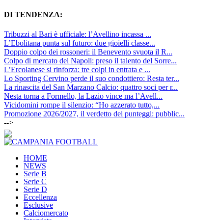
DI TENDENZA:
Tribuzzi al Bari è ufficiale: l’Avellino incassa ...
L’Ebolitana punta sul futuro: due gioielli classe...
Doppio colpo dei rossoneri: il Benevento svuota il R...
Colpo di mercato del Napoli: preso il talento del Sorre...
L’Ercolanese si rinforza: tre colpi in entrata e ...
Lo Sporting Cervino perde il suo condottiero: Resta ter...
La rinascita del San Marzano Calcio: quattro soci per r...
Nesta torna a Formello, la Lazio vince ma l’Avell...
Vicidomini rompe il silenzio: “Ho azzerato tutto,...
Promozione 2026/2027, il verdetto dei punteggi: pubblic...
-->
HOME
NEWS
Serie B
Serie C
Serie D
Eccellenza
Esclusive
Calciomercato