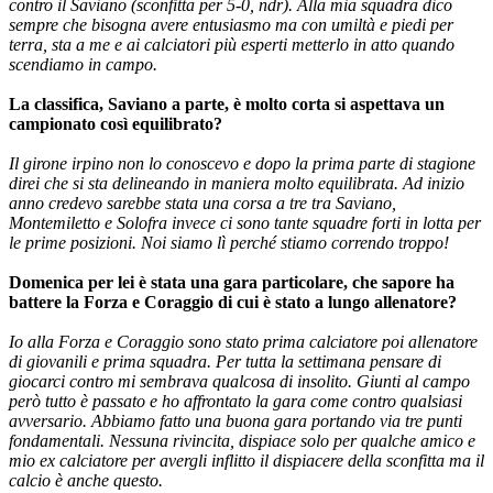
contro il Saviano (sconfitta per 5-0, ndr). Alla mia squadra dico
sempre che bisogna avere entusiasmo ma con umiltà e piedi per
terra, sta a me e ai calciatori più esperti metterlo in atto quando
scendiamo in campo.
La classifica, Saviano a parte, è molto corta si aspettava un
campionato così equilibrato?
Il girone irpino non lo conoscevo e dopo la prima parte di stagione
direi che si sta delineando in maniera molto equilibrata. Ad inizio
anno credevo sarebbe stata una corsa a tre tra Saviano,
Montemiletto e Solofra invece ci sono tante squadre forti in lotta per
le prime posizioni. Noi siamo lì perché stiamo correndo troppo!
Domenica per lei è stata una gara particolare, che sapore ha
battere la Forza e Coraggio di cui è stato a lungo allenatore?
Io alla Forza e Coraggio sono stato prima calciatore poi allenatore
di giovanili e prima squadra. Per tutta la settimana pensare di
giocarci contro mi sembrava qualcosa di insolito. Giunti al campo
però tutto è passato e ho affrontato la gara come contro qualsiasi
avversario. Abbiamo fatto una buona gara portando via tre punti
fondamentali. Nessuna rivincita, dispiace solo per qualche amico e
mio ex calciatore per avergli inflitto il dispiacere della sconfitta ma il
calcio è anche questo.