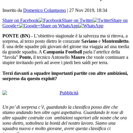
Inserito da
Domenico Colantuono
|
27 Nov 2019, 18:34
Share on Facebook
Share on Twitter
Share on
Google+
Share on WhatsApp
PONTE (BN) -
L’obiettivo stagionale è la salvezza ma si ritrova, a
sorpresa, al terzo posto dietro le corazzate
Saviano
e
Montemiletto
.
È una delle squadre più giovani del girone ma viaggia ad una media
da grande squadra. A
Campania
Football
parla l’artefice della
“favola”
Ponte,
il tecnico Antonello
Mauro
che vuole continuare a
stupire invitando però ad avere i piedi ben saldi per terra.
Terzi davanti a squadre importanti partite con altre ambizioni,
sorpreso da questo exploit?
Un po’ di sorpresa c’è, guardando la classifica posso dire che
stiamo andando ben oltre ogni aspettativa. Guardando le rose di
altre squadre costruite con ambizioni superiori alle nostre che ora
sono dietro, sottolinea la bontà del nostro lavoro. Siamo una
squadra nuova e molto giovane, avere questa classifica ci