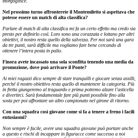
inorgoglisce.
Nel prossimo turno affronterete il Montemiletto si aspettava che
potesse essere un match di alta classifica?
Parlare di match di alta classifica mi fa un certo effetto ma credo sia
presto per definirlo così. Loro sono una corazzata e lottano per altri
obiettivi, il nostro resta quello della salvezza. Per noi sarà una gara
da tre punti, sarà difficile ma vogliamo fare bene cercando di
ottenere l’intera posta in palio.
Finora avete incassato una sola sconfitta tenendo una media da
promozione, dove può arrivare il Ponte?
Ai miei ragazzi dico sempre di stare tranquilli e giocare senza assilli,
perché il nostro obiettivo resta quello di mantenere la categoria. Più
in fretta giungeremo al traguardo e prima potremo alzare l’asticella
e divertirci. Sarà fondamentale fare più punti possibile fino alla
sosta per poi affrontare un altro campionato nel girone di ritorno.
Con una squadra così giovane come si fa a tenere a freno i facili
entusiasmi?
Non sempre è facile, avere una squadra giovane può portare anche
a questo e rischi di incappare in figuracce come successo a noi