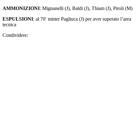
AMMONIZIONI
: Mignanelli (J), Baldi (J), Thiam (J), Piroli (M)
ESPULSIONI
: al 70′ mister Pagliuca (J) per aver superato l’area
tecnica
Condividere: