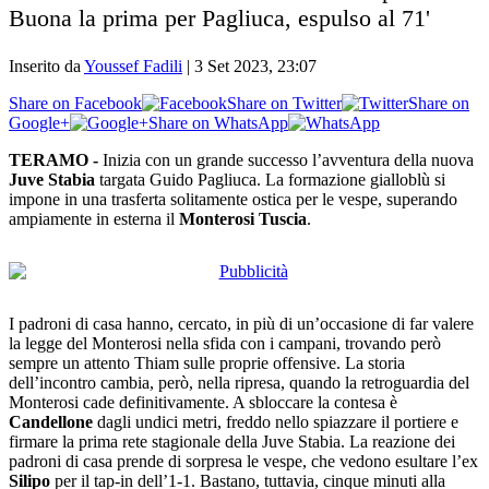
Buona la prima per Pagliuca, espulso al 71'
Inserito da
Youssef Fadili
|
3 Set 2023, 23:07
Share on Facebook
Share on Twitter
Share on
Google+
Share on WhatsApp
TERAMO -
Inizia con un grande successo l’avventura della nuova
Juve Stabia
targata Guido Pagliuca. La formazione gialloblù si
impone in una trasferta solitamente ostica per le vespe, superando
ampiamente in esterna il
Monterosi Tuscia
.
I padroni di casa hanno, cercato, in più di un’occasione di far valere
la legge del Monterosi nella sfida con i campani, trovando però
sempre un attento Thiam sulle proprie offensive. La storia
dell’incontro cambia, però, nella ripresa, quando la retroguardia del
Monterosi cade definitivamente. A sbloccare la contesa è
Candellone
dagli undici metri, freddo nello spiazzare il portiere e
firmare la prima rete stagionale della Juve Stabia. La reazione dei
padroni di casa prende di sorpresa le vespe, che vedono esultare l’ex
Silipo
per il tap-in dell’1-1. Bastano, tuttavia, cinque minuti alla