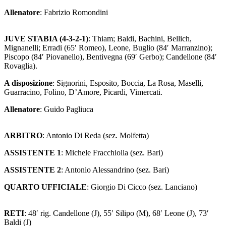
Allenatore
: Fabrizio Romondini
JUVE STABIA (4-3-2-1)
: Thiam; Baldi, Bachini, Bellich,
Mignanelli; Erradi (65′ Romeo), Leone, Buglio (84′ Marranzino);
Piscopo (84′ Piovanello), Bentivegna (69′ Gerbo); Candellone (84′
Rovaglia).
A disposizione
: Signorini, Esposito, Boccia, La Rosa, Maselli,
Guarracino, Folino, D’Amore, Picardi, Vimercati.
Allenatore
: Guido Pagliuca
ARBITRO
: Antonio Di Reda (sez. Molfetta)
ASSISTENTE 1
: Michele Fracchiolla (sez. Bari)
ASSISTENTE 2
: Antonio Alessandrino (sez. Bari)
QUARTO UFFICIALE
: Giorgio Di Cicco (sez. Lanciano)
RETI
: 48′ rig. Candellone (J), 55′ Silipo (M), 68′ Leone (J), 73′
Baldi (J)