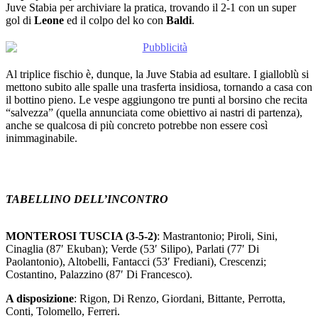
Juve Stabia per archiviare la pratica, trovando il 2-1 con un super
gol di
Leone
ed il colpo del ko con
Baldi
.
Al triplice fischio è, dunque, la Juve Stabia ad esultare. I gialloblù si
mettono subito alle spalle una trasferta insidiosa, tornando a casa con
il bottino pieno. Le vespe aggiungono tre punti al borsino che recita
“salvezza” (quella annunciata come obiettivo ai nastri di partenza),
anche se qualcosa di più concreto potrebbe non essere così
inimmaginabile.
TABELLINO DELL’INCONTRO
MONTEROSI TUSCIA (3-5-2)
: Mastrantonio; Piroli, Sini,
Cinaglia (87′ Ekuban); Verde (53′ Silipo), Parlati (77′ Di
Paolantonio), Altobelli, Fantacci (53′ Frediani), Crescenzi;
Costantino, Palazzino (87′ Di Francesco).
A disposizione
: Rigon, Di Renzo, Giordani, Bittante, Perrotta,
Conti, Tolomello, Ferreri.