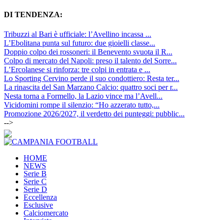
DI TENDENZA:
Tribuzzi al Bari è ufficiale: l’Avellino incassa ...
L’Ebolitana punta sul futuro: due gioielli classe...
Doppio colpo dei rossoneri: il Benevento svuota il R...
Colpo di mercato del Napoli: preso il talento del Sorre...
L’Ercolanese si rinforza: tre colpi in entrata e ...
Lo Sporting Cervino perde il suo condottiero: Resta ter...
La rinascita del San Marzano Calcio: quattro soci per r...
Nesta torna a Formello, la Lazio vince ma l’Avell...
Vicidomini rompe il silenzio: “Ho azzerato tutto,...
Promozione 2026/2027, il verdetto dei punteggi: pubblic...
-->
HOME
NEWS
Serie B
Serie C
Serie D
Eccellenza
Esclusive
Calciomercato