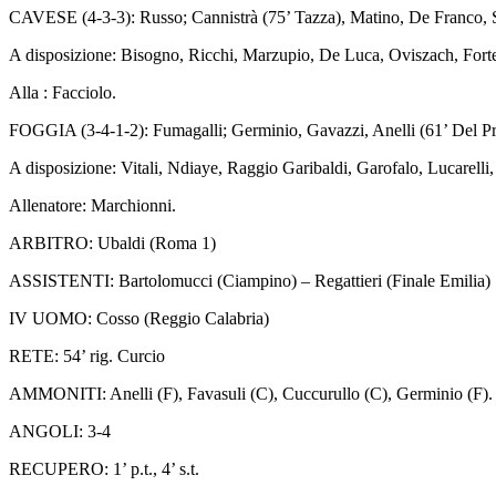
CAVESE (4-3-3): Russo; Cannistrà (75’ Tazza), Matino, De Franco, Se
A disposizione: Bisogno, Ricchi, Marzupio, De Luca, Oviszach, Fort
Alla : Facciolo.
FOGGIA (3-4-1-2): Fumagalli; Germinio, Gavazzi, Anelli (61’ Del Pre
A disposizione: Vitali, Ndiaye, Raggio Garibaldi, Garofalo, Lucarelli
Allenatore: Marchionni.
ARBITRO: Ubaldi (Roma 1)
ASSISTENTI: Bartolomucci (Ciampino) – Regattieri (Finale Emilia)
IV UOMO: Cosso (Reggio Calabria)
RETE: 54’ rig. Curcio
AMMONITI: Anelli (F), Favasuli (C), Cuccurullo (C), Germinio (F).
ANGOLI: 3-4
RECUPERO: 1’ p.t., 4’ s.t.