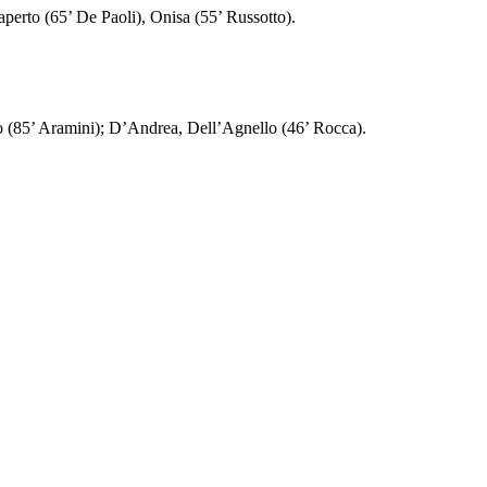
perto (65’ De Paoli), Onisa (55’ Russotto).
o (85’ Aramini); D’Andrea, Dell’Agnello (46’ Rocca).