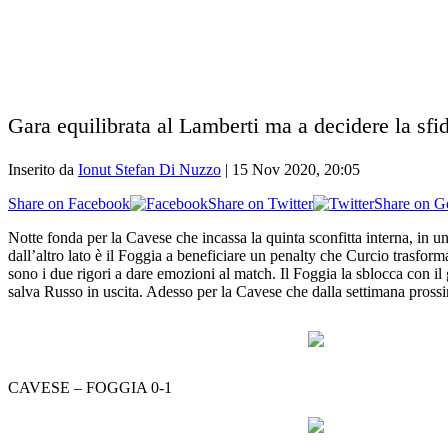
Gara equilibrata al Lamberti ma a decidere la sfid
Inserito da
Ionut Stefan Di Nuzzo
|
15 Nov 2020, 20:05
Share on Facebook
Share on Twitter
Share on G
Notte fonda per la Cavese che incassa la quinta sconfitta interna, in u
dall’altro lato è il Foggia a beneficiare un penalty che Curcio trasfo
sono i due rigori a dare emozioni al match. Il Foggia la sblocca con i
salva Russo in uscita. Adesso per la Cavese che dalla settimana prossi
CAVESE – FOGGIA 0-1