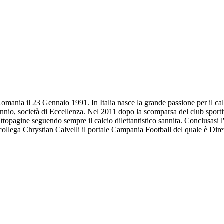
omania il 23 Gennaio 1991. In Italia nasce la grande passione per il calc
annio, società di Eccellenza. Nel 2011 dopo la scomparsa del club sportiv
Ottopagine seguendo sempre il calcio dilettantistico sannita. Conclusasi 
l collega Chrystian Calvelli il portale Campania Football del quale è Dir