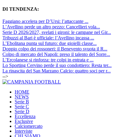
DI TENDENZA:
Faggiano accelera per D’Ursi: l’attaccante ...
L’Avellino perde un altro pezzo: Cancellieri vola...
Serie D 2026/2027, svelati i gironi: le campane nel Gir...
Tribuzzi al Bari è ufficiale: l’Avellino incassa ...
L’Ebolitana punta sul futuro: due gioielli classe...
Doppio colpo dei rossoneri: il Benevento svuota il R...
Colpo di mercato del Napoli: preso il talento del Sorre...
L’Ercolanese si rinforza: tre colpi in entrata e ...
Lo Sporting Cervino perde il suo condottiero: Resta ter...
La rinascita del San Marzano Calcio: quattro soci per r...
-->
HOME
NEWS
Serie B
Serie C
Serie D
Eccellenza
Esclusive
Calciomercato
Interviste
CHI SIAMO