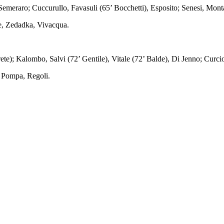
meraro; Cuccurullo, Favasuli (65’ Bocchetti), Esposito; Senesi, Monta
e, Zedadka, Vivacqua.
te); Kalombo, Salvi (72’ Gentile), Vitale (72’ Balde), Di Jenno; Curci
, Pompa, Regoli.