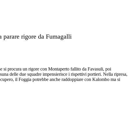
fa parare rigore da Fumagalli
se si procura un rigore con Montaperto fallito da Favasuli, poi
a delle due squadre impensierisce i rispettivi portieri. Nella ripresa,
di recupero, il Foggia potrebbe anche raddoppiare con Kalombo ma si