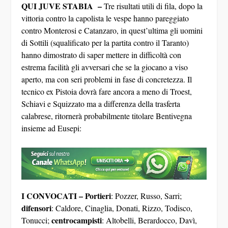
QUI JUVE STABIA –
Tre risultati utili di fila, dopo la
vittoria contro la capolista le vespe hanno pareggiato
contro Monterosi e Catanzaro, in quest’ultima gli uomini
di Sottili (squalificato per la partita contro il Taranto)
hanno dimostrato di saper mettere in difficoltà con
estrema facilità gli avversari che se la giocano a viso
aperto, ma con seri problemi in fase di concretezza. Il
tecnico ex Pistoia dovrà fare ancora a meno di Troest,
Schiavi e Squizzato ma a differenza della trasferta
calabrese, ritornerà probabilmente titolare Bentivegna
insieme ad Eusepi:
I CONVOCATI –
Portieri
: Pozzer, Russo, Sarri;
difensori
: Caldore, Cinaglia, Donati, Rizzo, Todisco,
centrocampisti
Tonucci;
: Altobelli, Berardocco, Davì,