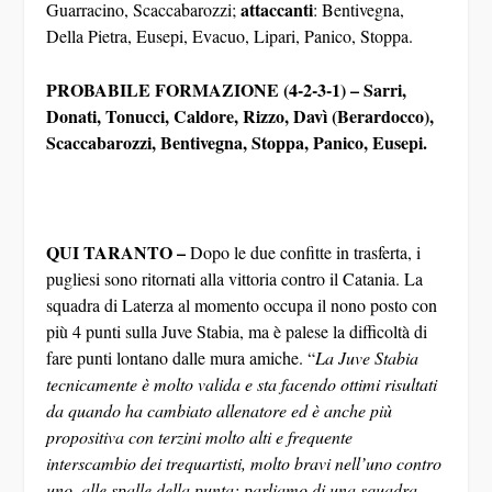
attaccanti
Guarracino, Scaccabarozzi;
: Bentivegna,
Della Pietra, Eusepi, Evacuo, Lipari, Panico, Stoppa.
PROBABILE FORMAZIONE (4-2-3-1) – Sarri,
Donati, Tonucci, Caldore, Rizzo, Davì (Berardocco),
Scaccabarozzi, Bentivegna, Stoppa, Panico, Eusepi.
QUI TARANTO –
Dopo le due confitte in trasferta, i
pugliesi sono ritornati alla vittoria contro il Catania. La
squadra di Laterza al momento occupa il nono posto con
più 4 punti sulla Juve Stabia, ma è palese la difficoltà di
fare punti lontano dalle mura amiche. “
La Juve Stabia
tecnicamente è molto valida e sta facendo ottimi risultati
da quando ha cambiato allenatore ed è anche più
propositiva con terzini molto alti e frequente
interscambio dei trequartisti, molto bravi nell’uno contro
uno, alle spalle della punta; parliamo di una squadra