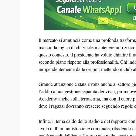
Il mercato si annuncia come una profonda trasforma
ma con la logica di chi vuole mantenere uno zoccolo
questo contesto, il presidente ha voluto chiarire il 
secondo piano rispetto alla professionalità. Chi ind
indipendentemente dalle origini, mettendo il club a
Grande attenzione è stata rivolta anche al settore 
l’addio a una gestione separata dei vivai, promuove
Academy anche sulla terraferma, ma con il cuore pul
dove i ragazzi dovranno crescere seguendo regole ch
Infine, il tema caldo dello stadio e del rapporto con
avuta dall’amministrazione comunale, ribadendo che 
realtà sociali dell’isola. Lauro vede nello sport un