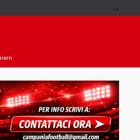
-->
NTATTI