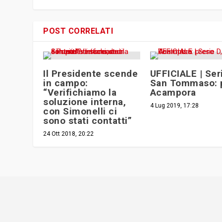
POST CORRELATI
Il Presidente scende
UFFICIALE | Ser
in campo:
San Tommaso: 
“Verifichiamo la
Acampora
soluzione interna,
4 Lug 2019, 17:28
con Simonelli ci
sono stati contatti”
24 Ott 2018, 20:22