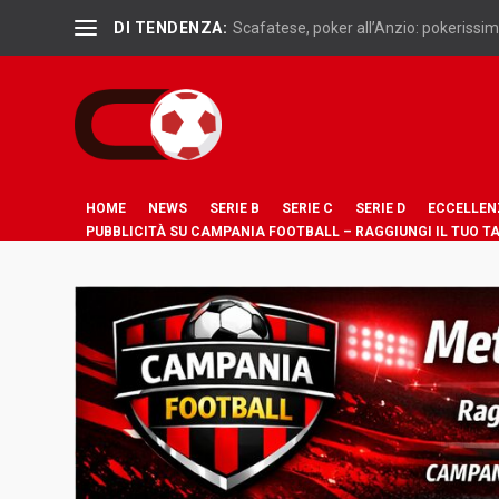
DI TENDENZA:
Scafatese, poker all’Anzio: pokerissimo
HOME
NEWS
SERIE B
SERIE C
SERIE D
ECCELLEN
PUBBLICITÀ SU CAMPANIA FOOTBALL – RAGGIUNGI IL TUO T