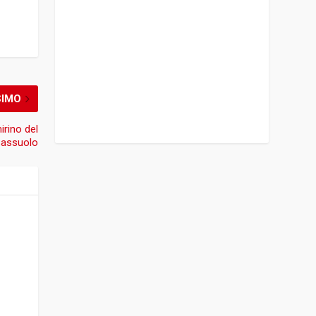
SIMO
irino del
Sassuolo