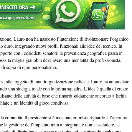
zione. Lauro non ha nascosto l’intenzione di rivoluzionare l’organico,
 duro, integrando nuovi profili funzionali alle idee del tecnico. In
rapporto con i cosiddetti senatori: la provenienza geografica passa in
ossa la maglia gialloblù deve avere una mentalità da professionista,
l di sopra di ogni personalismo.
giovanile, oggetto di una riorganizzazione radicale. Lauro ha annunciato
ndo una sinergia totale con la prima squadra. L’idea è quella di creare
sante delle attività di base che rimarrà saldamente ancorato a Ischia,
iare e un’identità di gioco condivisa.
 la comunità. Il presidente si è mostrato ottimista riguardo all’apertura
la gestione dell’impianto mira a integrare, e non a escludere, le
 veicolo di disciplina e salvezza per i giovani, auspicando anche una