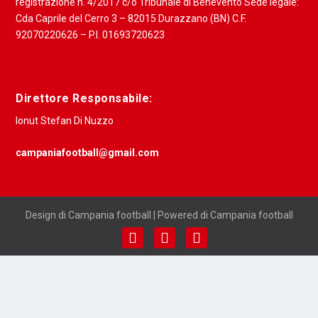
registrazione n. 4/2017 c/o Tribunale di Benevento Sede legale:
Cda Caprile del Cerro 3 – 82015 Durazzano (BN) C.F.
92070220626 – P.I. 01693720623
Direttore Responsabile:
Ionut Stefan Di Nuzzo
campaniafootball@gmail.com
Design di Campania football | Powered di Campania football