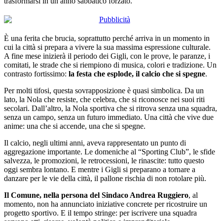
trasformarsi in un anno sabbatico forzato.
È una ferita che brucia, soprattutto perché arriva in un momento in
cui la città si prepara a vivere la sua massima espressione culturale.
A fine mese inizierà il periodo dei Gigli, con le prove, le paranze, i
comitati, le strade che si riempiono di musica, colori e tradizione. Un
contrasto fortissimo:
la festa che esplode, il calcio che si spegne
.
Per molti tifosi, questa sovrapposizione è quasi simbolica. Da un
lato, la Nola che resiste, che celebra, che si riconosce nei suoi riti
secolari. Dall’altro, la Nola sportiva che si ritrova senza una squadra,
senza un campo, senza un futuro immediato. Una città che vive due
anime: una che si accende, una che si spegne.
Il calcio, negli ultimi anni, aveva rappresentato un punto di
aggregazione importante. Le domeniche al “Sporting Club”, le sfide
salvezza, le promozioni, le retrocessioni, le rinascite: tutto questo
oggi sembra lontano. E mentre i Gigli si preparano a tornare a
danzare per le vie della città, il pallone rischia di non rotolare più.
Il Comune, nella persona del Sindaco Andrea Ruggiero
, al
momento, non ha annunciato iniziative concrete per ricostruire un
progetto sportivo. E il tempo stringe: per iscrivere una squadra