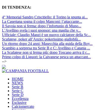
DI TENDENZA:
4° Memorial Sandro Criscitiello: il Torino la spunta ai...
La Casertana sogna il colpo Manconi: l’attaccante...
Il Savoia non si ferma: dopo l’infortunio di Muno...
L’Avellino svela i suoi sponsor: una maglia che v...
Ufficiale: Claudio Manzi è un nuovo calciatore della Sc...
Scafatese, poker all’Anzio: pokerissimo gialloblù...
Un ritorno dopo 24 anni: Masecchia alla guida della Boy...
Scambio a sorpresa tra Serie B e C: Avellino e Catania ...
La Scafatese non si ferma più: dopo Toscano arriva il c...
Primo colpo di Liguori: la Caivanese pesca un attaccant...
-->
HOME
NEWS
Serie B
Serie C
Serie D
Eccellenza
Esclusive
Calciomercato