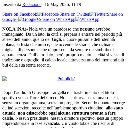
Inserito da
Redazione
|
16 Mag 2026, 11:19
Share on Facebook
Share on Twitter
Share on
Google+
Share on WhatsApp
NOLA (NA)-
Nola vive un paradosso che nessuno avrebbe
immaginato. Da un lato, la città si prepara a entrare nel periodo più
atteso dell’anno, quello dei
Gigli
, il cuore pulsante dell’identità
nolana, la festa che unisce, che accende le strade, che richiama
migliaia di persone e che rappresenta da sempre un simbolo di
appartenenza. Dall’altro lato, però, proprio mentre la città si veste di
tradizione e orgoglio, il calcio locale attraversa uno dei momenti più
bui della sua storia recente.
Dopo l’addio di Giuseppe Langella e il trasferimento del titolo
sportivo verso Torre del Greco, Nola si ritrova senza una società,
senza un organigramma, senza un progetto. Secondo quanto emerge
da indiscrezioni raccolte nell’ambiente sportivo cittadino,
allo stato
attuale,
non esisterebbe oggi alcuna struttura pronta a fare
calcio
. Nessun presidente, nessun direttore sportivo, nessun gruppo
imprenditoriale in fase avanzata. Un vuoto totale che rischia di