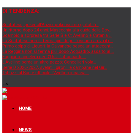
DI TENDENZA:
Scafatese, poker all’Anzio: pokerissimo gialloblù...
Un ritorno dopo 24 anni: Masecchia alla guida della Boy...
Scambio a sorpresa tra Serie B e C: Avellino e Catania ...
La Scafatese non si ferma più: dopo Toscano arriva il c...
Primo colpo di Liguori: la Caivanese pesca un attaccant...
La Reggina non si ferma più: dopo Acquadro, assalto al ...
Faggiano accelera per D’Ursi: l’attaccante ...
L’Avellino perde un altro pezzo: Cancellieri vola...
Serie D 2026/2027, svelati i gironi: le campane nel Gir...
Tribuzzi al Bari è ufficiale: l’Avellino incassa ...
-->
HOME
NEWS