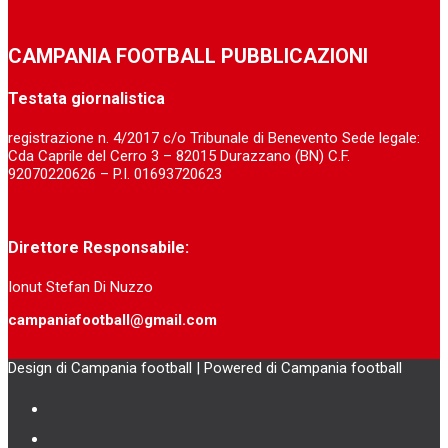
CAMPANIA FOOTBALL PUBBLICAZIONI
Testata giornalistica
registrazione n. 4/2017 c/o Tribunale di Benevento Sede legale:
Cda Caprile del Cerro 3 – 82015 Durazzano (BN) C.F.
92070220626 – P.I. 01693720623
Direttore Responsabile:
Ionut Stefan Di Nuzzo
campaniafootball@gmail.com
Design di Campania football | Powered di Campania football