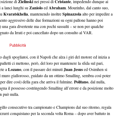
Zielinski
Cristante
posizione di
nei pressi di
, impedendo dunque ai
Zaniolo
Abraham
i a lanci lunghi su
ed
. Mourinho, dal canto suo,
Kvaratskhelia
Spinazzola
su
, mantenendo inoltre
alto per impedire a
amento aggressivo delle due formazioni su ogni pallone hanno poi
) una gara divertente ma con pochi sussulti – se non per qualche
segnato da Irrati e poi cancellato dopo un consulto al VAR.
agli spogliatoi, con il Napoli che alza i giri del motore ed inizia a
palletti ci mettono, però, del loro per mantenere la sfida sul pari,
Lozano
Juan Jesus
ete a
, con il passare dei minuti
ed Osimhen si
 Il muro giallorosso, guidato da un ottimo Smalling, sembra così poter
Politano
per dire così) della gara che arriva il fulmine.
, dal nulla,
agna il possesso costringendo Smalling all’errore e da posizione molto
on può nulla.
 sigillo consecutivo tra campionato e Champions dal suo ritorno, regala
 azzurri conquistano per la seconda volta Roma – dopo aver battuto in