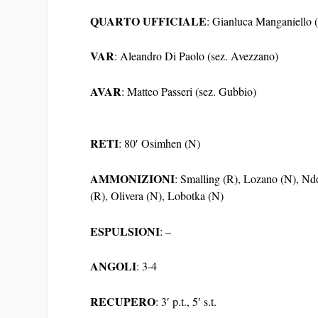
QUARTO UFFICIALE
: Gianluca Manganiello (
VAR
: Aleandro Di Paolo (sez. Avezzano)
AVAR
: Matteo Passeri (sez. Gubbio)
RETI
: 80′ Osimhen (N)
AMMONIZIONI
: Smalling (R), Lozano (N), Ndom
(R), Olivera (N), Lobotka (N)
ESPULSIONI
: –
ANGOLI
: 3-4
RECUPERO
: 3′ p.t., 5′ s.t.