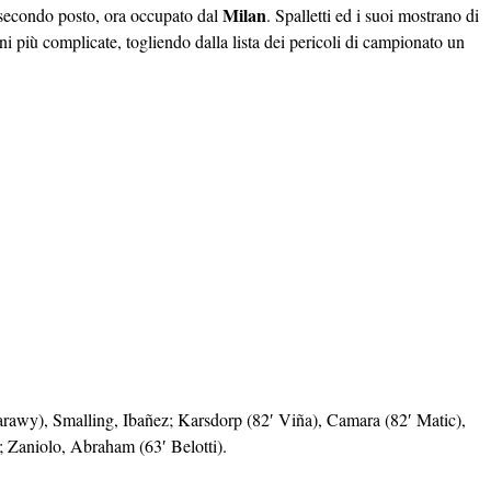
Milan
 secondo posto, ora occupato dal
. Spalletti ed i suoi mostrano di
oni più complicate, togliendo dalla lista dei pericoli di campionato un
aarawy), Smalling, Ibañez; Karsdorp (82′ Viña), Camara (82′ Matic),
; Zaniolo, Abraham (63′ Belotti).