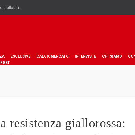
 gialloblù...
ZA
ESCLUSIVE
CALCIOMERCATO
INTERVISTE
CHI SIAMO
CO
ARGET
 resistenza giallorossa: