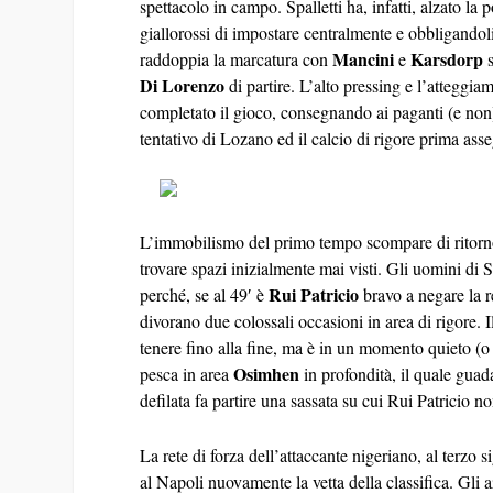
spettacolo in campo. Spalletti ha, infatti, alzato la 
giallorossi di impostare centralmente e obbligandol
Mancini
Karsdorp
raddoppia la marcatura con
e
Di Lorenzo
di partire. L’alto pressing e l’atteggi
completato il gioco, consegnando ai paganti (e non
tentativo di Lozano ed il calcio di rigore prima as
L’immobilismo del primo tempo scompare di ritorno d
trovare spazi inizialmente mai visti. Gli uomini di S
Rui Patricio
perché, se al 49′ è
bravo a negare la r
divorano due colossali occasioni in area di rigore.
tenere fino alla fine, ma è in un momento quieto (o 
Osimhen
pesca in area
in profondità, il quale guad
defilata fa partire una sassata su cui Rui Patricio n
La rete di forza dell’attaccante nigeriano, al terzo
al Napoli nuovamente la vetta della classifica. Gli