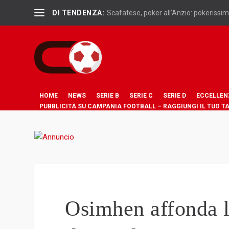
DI TENDENZA:
Scafatese, poker all’Anzio: pokerissimo
HOME
NEWS
SERIE B
SERIE C
SERIE D
ECCELLEN
PUBBLICITÀ SU CAMPANIA FOOTBALL – RAGGIUNGI IL TUO T
Osimhen affonda la