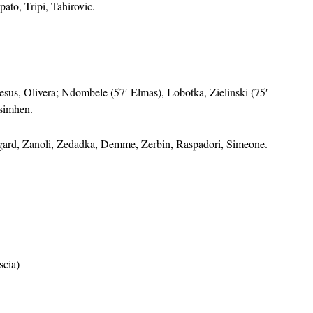
ato, Tripi, Tahirovic.
esus, Olivera; Ndombele (57′ Elmas), Lobotka, Zielinski (75′
Osimhen.
tigard, Zanoli, Zedadka, Demme, Zerbin, Raspadori, Simeone.
scia)