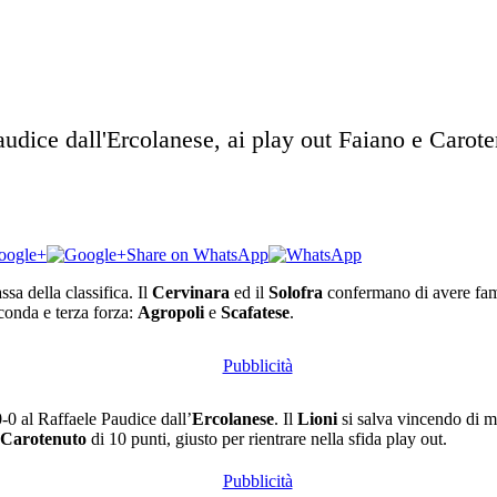
udice dall'Ercolanese, ai play out Faiano e Carote
oogle+
Share on WhatsApp
ssa della classifica. Il
Cervinara
ed il
Solofra
confermano di avere fame 
conda e terza forza:
Agropoli
e
Scafatese
.
0-0 al Raffaele Paudice dall’
Ercolanese
. Il
Lioni
si salva vincendo di 
Carotenuto
di 10 punti, giusto per rientrare nella sfida play out.