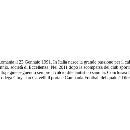
omania il 23 Gennaio 1991. In Italia nasce la grande passione per il calc
annio, società di Eccellenza. Nel 2011 dopo la scomparsa del club sportiv
Ottopagine seguendo sempre il calcio dilettantistico sannita. Conclusasi 
l collega Chrystian Calvelli il portale Campania Football del quale è Dir