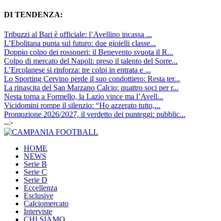
DI TENDENZA:
Tribuzzi al Bari è ufficiale: l’Avellino incassa ...
L’Ebolitana punta sul futuro: due gioielli classe...
Doppio colpo dei rossoneri: il Benevento svuota il R...
Colpo di mercato del Napoli: preso il talento del Sorre...
L’Ercolanese si rinforza: tre colpi in entrata e ...
Lo Sporting Cervino perde il suo condottiero: Resta ter...
La rinascita del San Marzano Calcio: quattro soci per r...
Nesta torna a Formello, la Lazio vince ma l’Avell...
Vicidomini rompe il silenzio: “Ho azzerato tutto,...
Promozione 2026/2027, il verdetto dei punteggi: pubblic...
-->
HOME
NEWS
Serie B
Serie C
Serie D
Eccellenza
Esclusive
Calciomercato
Interviste
CHI SIAMO