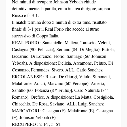
Nei minuti di recupero Johnson Yeboah chiude
definitivamente la partita, entra in area di rigore, supera
Russo e fa 3-1.
Il match termina dopo 5 minuti di extra-time, risultato
finale di 3-1 per il Real Forio che accede al turno
successivo di Coppa Italia.
REAL FORIO : Santaniello, Mattera, Tarascio, Velotti,
Castagna (90′ Pelliccia), Serrano (84′ Di Meglio), Pistola,
Iaccarino, Di Lorenzo, Florio, Santiago (66′ Johnson
Yeboah). A disposizione: Delizia, Arcamone, Peluso, Di
Costanzo, Fernandes, Sivero. ALL. Carlo Sanchez
ERCOLANESE : Russo, De Giorgi, Vitolo, Simonetti,
Malafronte, Aracri, Marzano (60′ Percope), Amelio,
Santillo [60′ Potenza (87′ Frulio)], Caso Naturale (84′
Romano), Orefice. A disposizione: La Matta, Costigliola,
Chiacchio, De Rosa, Saviano. ALL. Luigi Sanchez
MARCATORI : Castagna (F), Malafronte (E), Castagna
(F), Johnson Yeboah (F)
RECUPERO : 2′ PT, 5′ ST