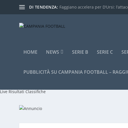
DI TENDENZA:
Faggiano accelera per D’Ursi: l’attacc
HOME
NEWS
SERIE B
SERIE C
SE
PUBBLICITÀ SU CAMPANIA FOOTBALL – RAGGI
Live
Risultati
Classifiche