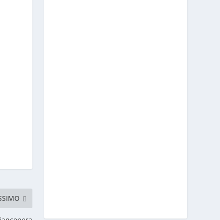
SSIMO
 bianconera