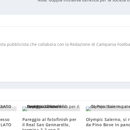
lista pubblicista che collabora con la Redazione di Campania Footba
desso
Pareggio al fotofinish per
Olympic Salerno, si r
ELLATO
il Real San Gennarello,
da Pino Bove in pan
termina 2-2 con il
14 Lug 2016, 17:13
Deportivo Doria