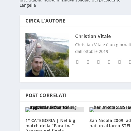
CIRCA L'AUTORE
Christian Vitale
Christian Vitale è un giorna
dall'ottobre 2019
POST CORRELATI
1° CATEGORIA | Nel big
San Nicola 2009: a
match della “Paratina”
hai un attacco ST
Ragosta nel finale
12 Dic 2016, 22:12
agguanta il Quarto