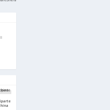
ll
iparte
china