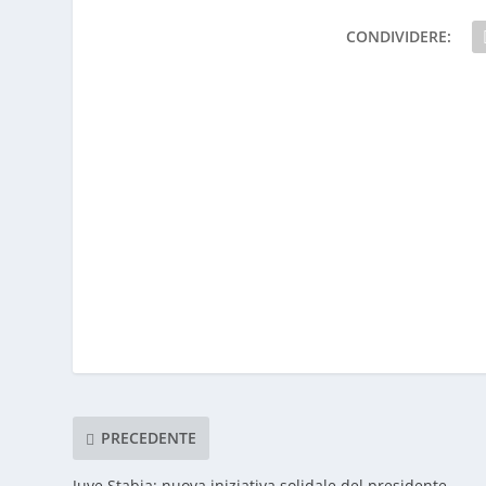
CONDIVIDERE:
PRECEDENTE
Juve Stabia: nuova iniziativa solidale del presidente
Langella