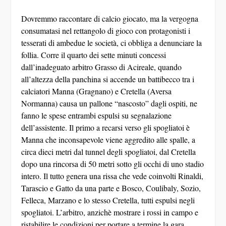
Dovremmo raccontare di calcio giocato, ma la vergogna
consumatasi nel rettangolo di gioco con protagonisti i
tesserati di ambedue le società, ci obbliga a denunciare la
follia. Corre il quarto dei sette minuti concessi
dall’inadeguato arbitro Grasso di Acireale, quando
all’altezza della panchina si accende un battibecco tra i
calciatori Manna (Gragnano) e Cretella (Aversa
Normanna) causa un pallone “nascosto” dagli ospiti, ne
fanno le spese entrambi espulsi su segnalazione
dell’assistente. Il primo a recarsi verso gli spogliatoi è
Manna che inconsapevole viene aggredito alle spalle, a
circa dieci metri dal tunnel degli spogliatoi, dal Cretella
dopo una rincorsa di 50 metri sotto gli occhi di uno stadio
intero. Il tutto genera una rissa che vede coinvolti Rinaldi,
Tarascio e Gatto da una parte e Bosco, Coulibaly, Sozio,
Felleca, Marzano e lo stesso Cretella, tutti espulsi negli
spogliatoi. L’arbitro, anzichè mostrare i rossi in campo e
ristabilire le condizioni per portare a termine la gara,