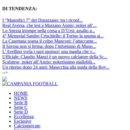
DI TENDENZA:
I “Magnifici 7” del Durazzano: tra i riconf...
Real Aversa, che test a Marzano Appio: poker all’...
Lo Spezia irrompe nella corsa a D’Ursi: assalto a...
4° Memorial Sandro Criscitiello: il Torino la spunta ai...
La Casertana sogna il colpo Manconi: l’attaccante...
Il Savoia non si ferma: dopo l’infortunio di Muno...
L’Avellino svela i suoi sponsor: una maglia che v...
Ufficiale: Claudio Manzi è un nuovo calciatore della Sc...
Scafatese, poker all’Anzio: pokerissimo gialloblù...
Un ritorno dopo 24 anni: Masecchia alla guida della Boy...
-->
HOME
NEWS
Serie B
Serie C
Serie D
Eccellenza
Esclusive
Calciomercato