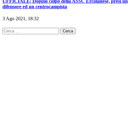
UFFICIALE| Doppio colpo della ASSC Ercolanese, presi un
difensore ed un centrocampista
3 Ago 2021, 18:32
Ricerca
per: