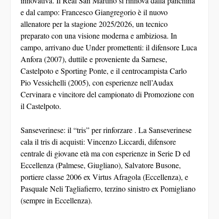
innovativa. Il Real San Martino
si rinnova dalla panchina
e dal campo:
Francesco Giangregorio
è il nuovo
allenatore per la stagione 2025/2026, un tecnico
preparato con una visione moderna e ambiziosa. In
campo, arrivano due Under promettenti: il difensore
Luca
Anfora
(2007), duttile e proveniente da Sarnese,
Castelpoto e Sporting Ponte, e il centrocampista
Carlo
Pio Vessichelli
(2005), con esperienze nell’Audax
Cervinara e vincitore del campionato di Promozione con
il Castelpoto.
Sanseverinese: il “tris” per rinforzare
. La Sanseverinese
cala il tris di acquisti:
Vincenzo Liccardi
, difensore
centrale di giovane età ma con esperienze in Serie D ed
Eccellenza (Palmese, Giugliano),
Salvatore Busone
,
portiere classe 2006 ex Virtus Afragola (Eccellenza), e
Pasquale Neli Tagliafierro
, terzino sinistro ex Pomigliano
(sempre in Eccellenza).