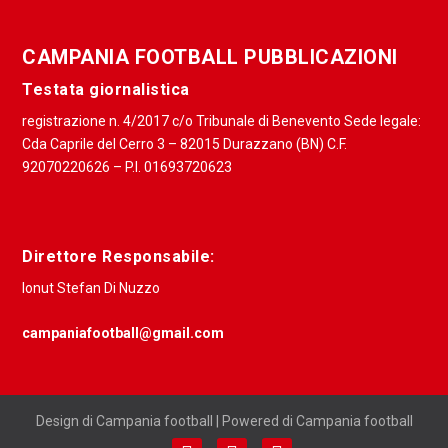
CAMPANIA FOOTBALL PUBBLICAZIONI
Testata giornalistica
registrazione n. 4/2017 c/o Tribunale di Benevento Sede legale:
Cda Caprile del Cerro 3 – 82015 Durazzano (BN) C.F.
92070220626 – P.I. 01693720623
Direttore Responsabile:
Ionut Stefan Di Nuzzo
campaniafootball@gmail.com
Design di Campania football | Powered di Campania football