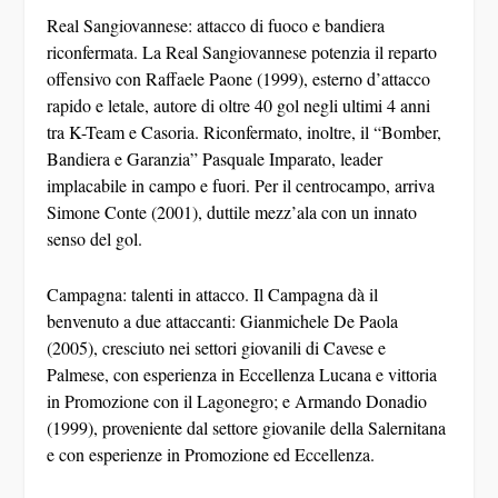
Real Sangiovannese: attacco di fuoco e bandiera
riconfermata.
La Real Sangiovannese potenzia il reparto
offensivo con
Raffaele Paone
(1999), esterno d’attacco
rapido e letale, autore di oltre 40 gol negli ultimi 4 anni
tra K-Team e Casoria. Riconfermato, inoltre, il “Bomber,
Bandiera e Garanzia”
Pasquale Imparato
, leader
implacabile in campo e fuori. Per il centrocampo, arriva
Simone Conte
(2001), duttile mezz’ala con un innato
senso del gol.
Campagna: talenti in attacco.
Il Campagna dà il
benvenuto a due attaccanti:
Gianmichele De Paola
(2005), cresciuto nei settori giovanili di Cavese e
Palmese, con esperienza in Eccellenza Lucana e vittoria
in Promozione con il Lagonegro; e
Armando Donadio
(1999), proveniente dal settore giovanile della Salernitana
e con esperienze in Promozione ed Eccellenza.