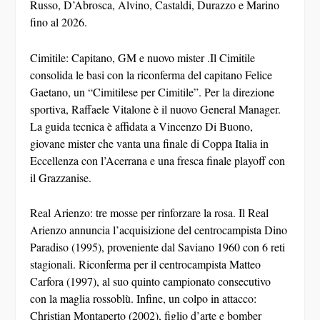
Russo, D’Abrosca, Alvino, Castaldi, Durazzo e Marino
fino al 2026.
Cimitile: Capitano, GM e nuovo mister
.Il Cimitile
consolida le basi con la riconferma del capitano
Felice
Gaetano
, un “Cimitilese per Cimitile”. Per la direzione
sportiva,
Raffaele Vitalone
è il nuovo General Manager.
La guida tecnica è affidata a
Vincenzo Di Buono
,
giovane mister che vanta una finale di Coppa Italia in
Eccellenza con l’Acerrana e una fresca finale playoff con
il Grazzanise.
Real Arienzo: tre mosse per rinforzare la rosa.
Il Real
Arienzo annuncia l’acquisizione del centrocampista
Dino
Paradiso
(1995), proveniente dal Saviano 1960 con 6 reti
stagionali. Riconferma per il centrocampista
Matteo
Carfora
(1997), al suo quinto campionato consecutivo
con la maglia rossoblù. Infine, un colpo in attacco:
Christian Montaperto
(2002), figlio d’arte e bomber