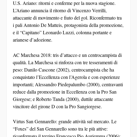
U.S. Ariano: ritorni e conferme per la nuova stagione.
L’Ariano annuncia il ritorno di
Vincenzo Verrilli
,
attaccante di movimento e fiuto del gol. Riconfermato tra
i pali
Antonio De Matteis
, protagonista della promozione,
e il “Capitano”
Leonardo Luzzi
, colonna portante e
arianese d’adozione.
AC Marchesa 2018: tris d’attacco e un centrocampista di
qualità.
La Marchesa si rinforza con tre tesseramenti di
peso:
Danilo Cascone
(2002), centrocampista che ha
conquistato l’Eccellenza con l’Agerola e con esperienze
importanti;
Alessandro Piedepalumbo
(2000), centravanti
reduce dalla promozione in Eccellenza con la Pro San
Giorgese; e
Roberto Tanda
(2000), duttile attaccante
vincitore del girone D con la Pro Sangiorgese.
Virtus San Gennarello: grande attività sul mercato.
Le
“Foxes” del San Gennarello sono tra le più attive:
riconfermato il terzino
Francesco Pio Auriemma
(2006);