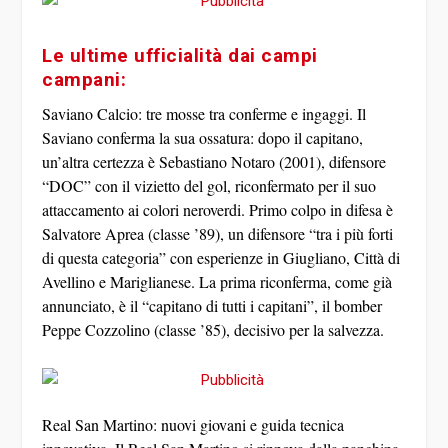
Le ultime ufficialità dai campi
campani:
Saviano Calcio: tre mosse tra conferme e ingaggi.
Il
Saviano conferma la sua ossatura: dopo il capitano,
un’altra certezza è
Sebastiano Notaro
(2001), difensore
“DOC” con il vizietto del gol, riconfermato per il suo
attaccamento ai colori neroverdi. Primo colpo in difesa è
Salvatore Aprea
(classe ’89), un difensore “tra i più forti
di questa categoria” con esperienze in Giugliano, Città di
Avellino e Mariglianese. La prima riconferma, come già
annunciato, è il “capitano di tutti i capitani”, il bomber
Peppe Cozzolino
(classe ’85), decisivo per la salvezza.
Real San Martino: nuovi giovani e guida tecnica