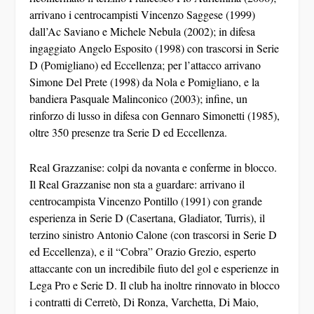
arrivano i centrocampisti
Vincenzo Saggese
(1999)
dall’Ac Saviano e
Michele Nebula
(2002); in difesa
ingaggiato
Angelo Esposito
(1998) con trascorsi in Serie
D (Pomigliano) ed Eccellenza; per l’attacco arrivano
Simone Del Prete
(1998) da Nola e Pomigliano, e la
bandiera
Pasquale Malinconico
(2003); infine, un
rinforzo di lusso in difesa con
Gennaro Simonetti
(1985),
oltre 350 presenze tra Serie D ed Eccellenza.
Real Grazzanise: colpi da novanta e conferme in blocco.
Il Real Grazzanise non sta a guardare: arrivano il
centrocampista
Vincenzo Pontillo
(1991) con grande
esperienza in Serie D (Casertana, Gladiator, Turris), il
terzino sinistro
Antonio Calone
(con trascorsi in Serie D
ed Eccellenza), e il “Cobra”
Orazio Grezio
, esperto
attaccante con un incredibile fiuto del gol e esperienze in
Lega Pro e Serie D. Il club ha inoltre rinnovato in blocco
i contratti di
Cerretò, Di Ronza, Varchetta, Di Maio,