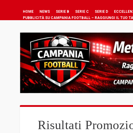
HOME
NEWS
SERIE B
SERIE C
SERIE D
ECCELLEN
PUBBLICITÀ SU CAMPANIA FOOTBALL – RAGGIUNGI IL TUO T
Risultati Promoz