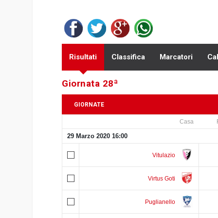
Risultati
Classifica
Marcatori
Ca
Giornata 28ª
GIORNATE
Casa
7
8
9
10
11
12
13
14
15
16
17
18
19
29 Marzo 2020 16:00
Vitulazio
Virtus Goti
Puglianello