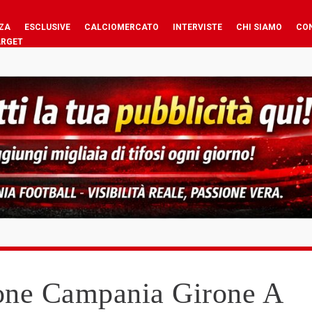
ZA
ESCLUSIVE
CALCIOMERCATO
INTERVISTE
CHI SIAMO
CO
ARGET
ione Campania Girone A