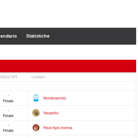
lendario
Statistiche
RISULTATI
Lontano
20
21
22
23
24
25
26
27
28
29
30
-
Montesarchio
Finale
-
Neapolis
Finale
-
Real Agro Aversa
Finale