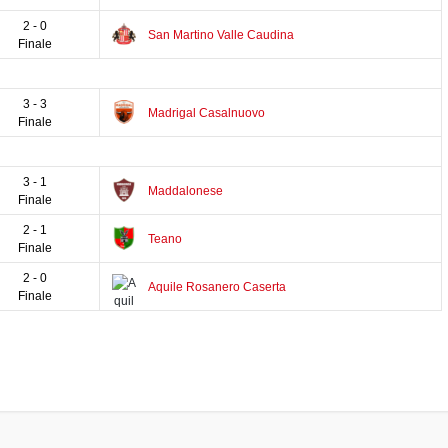
2 - 0
San Martino Valle Caudina
Finale
3 - 3
Madrigal Casalnuovo
Finale
3 - 1
Maddalonese
Finale
2 - 1
Teano
Finale
2 - 0
Aquile Rosanero Caserta
Finale