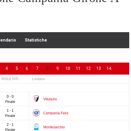
lendario
Statistiche
4
5
6
7
8
9
10
11
12
13
14
15
1
RISULTATI
Lontano
0 - 0
Vitulazio
Finale
1 - 1
Campania Felix
Finale
2 - 1
Montesarchio
Finale