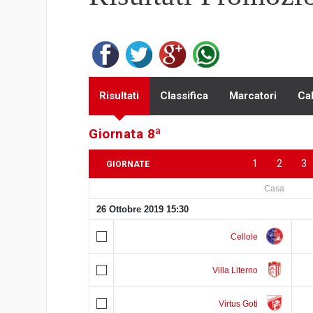
Risultati
Classifica
Marcatori
Ca
Giornata 8ª
1
2
3
GIORNATE
Casa
26 Ottobre 2019 15:30
Cellole
Villa Literno
Virtus Goti