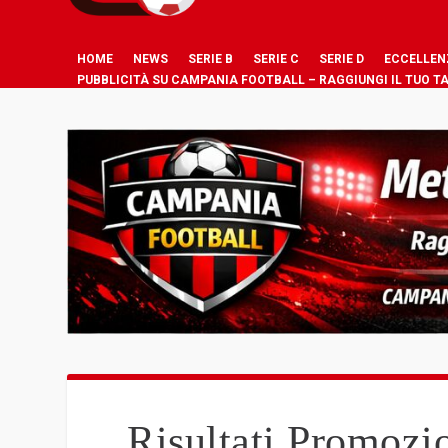
HOME
NEWS
SERIE B
SERIE C
SERIE D
ECCELLEN
PUBBLICITÀ SU CAMPANIA FOOTBALL – RAGGIUNGI IL TUO T
Risultati Promoz