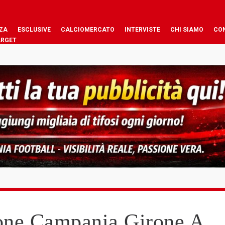
ZA
ESCLUSIVE
CALCIOMERCATO
INTERVISTE
CHI SIAMO
CO
ARGET
ione Campania Girone A