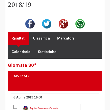
2018/19
Risultati
Classifica
Marcatori
Calendario
Statistiche
Giornata 30ª
GIORNATE
6 Aprile 2019 16:00
27
28
29
30
Aquile Rosanero Caserta