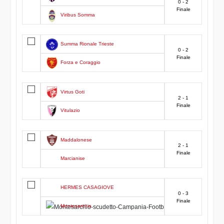
0 - 2
Finale
Viribus Somma
Summa Rionale Trieste
0 - 2
Finale
Forza e Coraggio
Virtus Goti
2 - 1
Finale
Vitulazio
Maddalonese
2 - 1
Finale
Marcianise
HERMES CASAGIOVE
0 - 3
Finale
Montesarchio